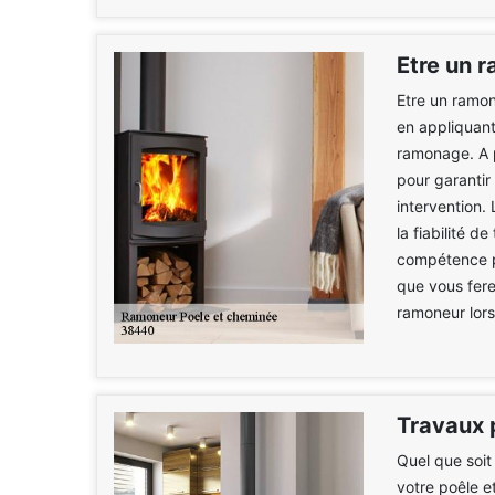
Etre un 
Etre un ramon
en appliquan
ramonage. A p
pour garantir
intervention.
la fiabilité d
compétence p
que vous fere
ramoneur lors 
Travaux 
Quel que soit
votre poêle e