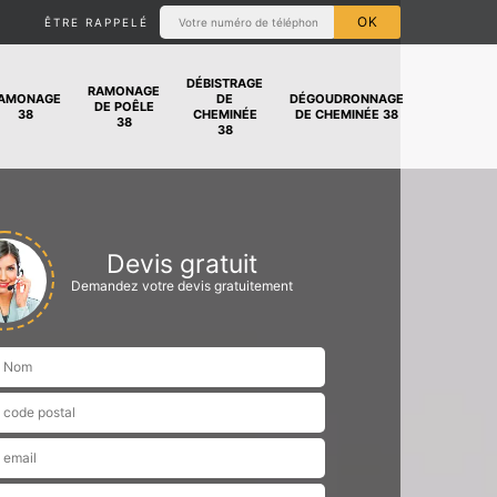
ÊTRE RAPPELÉ
DÉBISTRAGE
RAMONAGE
AMONAGE
DE
DÉGOUDRONNAGE
DE POÊLE
38
CHEMINÉE
DE CHEMINÉE 38
38
38
Devis gratuit
Demandez votre devis gratuitement