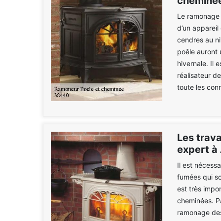
cheminée
Le ramonage e
d’un appareil
cendres au ni
poêle auront 
hivernale. Il
réalisateur de
toute les con
Les trav
expert à
Il est nécess
fumées qui so
est très impo
cheminées. Pa
ramonage des