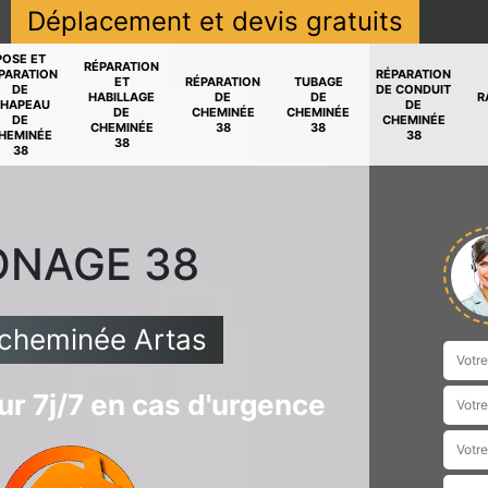
Déplacement et devis gratuits
POSE ET
RÉPARATION
PARATION
RÉPARATION
ET
RÉPARATION
TUBAGE
DE
DE CONDUIT
HABILLAGE
DE
DE
R
HAPEAU
DE
DE
CHEMINÉE
CHEMINÉE
DE
CHEMINÉE
CHEMINÉE
38
38
HEMINÉE
38
38
38
ONAGE 38
 cheminée Artas
r 7j/7 en cas d'urgence