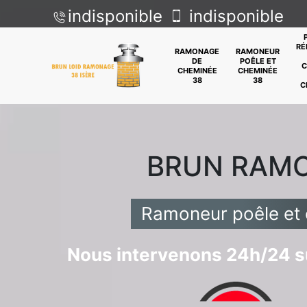
indisponible
indisponible
RÉ
RAMONAGE
RAMONEUR
DE
POÊLE ET
C
CHEMINÉE
CHEMINÉE
38
38
C
BRUN RAM
Ramoneur poêle et
Nous intervenons 24h/24 su