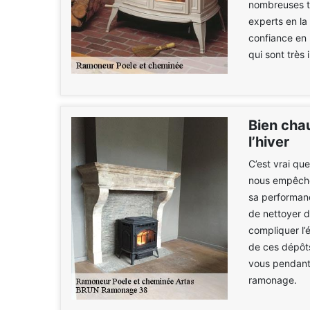
nombreuses te
experts en la
confiance en
qui sont très 
Bien chau
l’hiver
C’est vrai qu
nous empêche 
sa performance
de nettoyer d
compliquer l’
de ces dépôts
vous pendant l
ramonage.