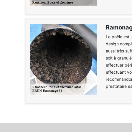
Ramonag
Le poêle est 
design compl
aussi très suf
soit à granul
effectuer pér
effectuant vo
recommandons
prestataire e