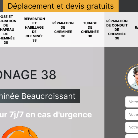
Déplacement et devis gratuits
POSE ET
RÉPARATION
PARATION
RÉPARATION
ET
RÉPARATION
TUBAGE
DE
DE CONDUIT
HABILLAGE
DE
DE
R
HAPEAU
DE
DE
CHEMINÉE
CHEMINÉE
DE
CHEMINÉE
CHEMINÉE
38
38
HEMINÉE
38
38
38
ONAGE 38
minée Beaucroissant
r 7j/7 en cas d'urgence