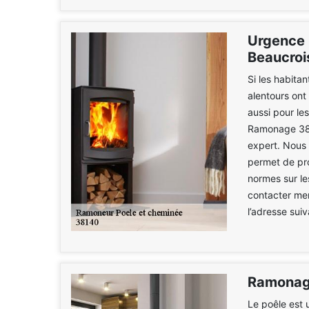
Urgence 
Beaucroi
Si les habita
alentours ont
aussi pour l
Ramonage 38.
expert. Nous 
permet de pro
normes sur le
contacter mer
l’adresse sui
Ramonag
Le poêle est 