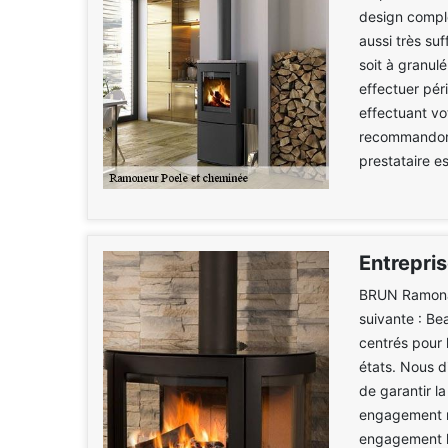
design compl
aussi très suf
soit à granul
effectuer pér
effectuant vo
recommandons
prestataire e
Entrepri
BRUN Ramonag
suivante : Be
centrés pour 
états. Nous d
de garantir la
engagement mu
engagement le