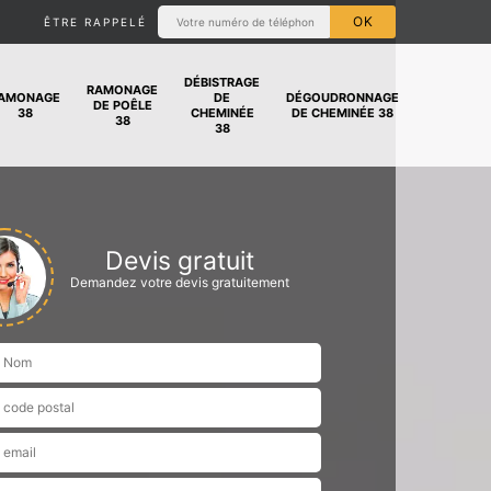
ÊTRE RAPPELÉ
DÉBISTRAGE
RAMONAGE
AMONAGE
DE
DÉGOUDRONNAGE
DE POÊLE
38
CHEMINÉE
DE CHEMINÉE 38
38
38
Devis gratuit
Demandez votre devis gratuitement