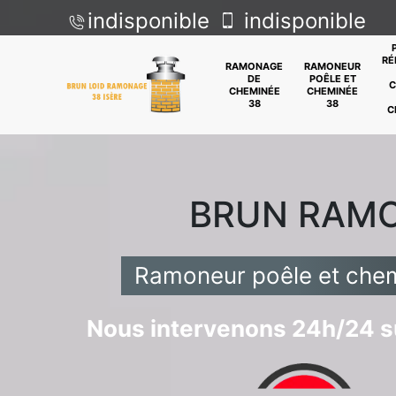
indisponible
indisponible
RÉ
RAMONAGE
RAMONEUR
DE
POÊLE ET
C
CHEMINÉE
CHEMINÉE
38
38
C
BRUN RAM
Ramoneur poêle et che
Nous intervenons 24h/24 su