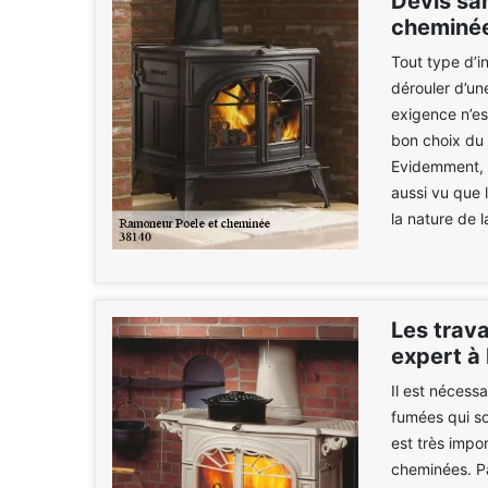
Devis sa
cheminée
Tout type d’in
dérouler d’une
exigence n’est
bon choix du 
Evidemment, c
aussi vu que l
la nature de l
Les trav
expert à
Il est nécess
fumées qui so
est très impo
cheminées. Pa