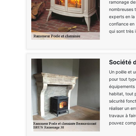
ramonage des
nombreuses te
experts en la
confiance en
qui sont très 
Société 
Un poêle et u
pour tout typ
équipements a
habitat, tout
sécurité fonct
réaliser un e
travaux à fai
pouvez compte