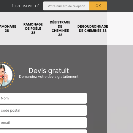
ÊTRE RAPPELÉ
DÉBISTRAGE
RAMONAGE
AMONAGE
DE
DÉGOUDRONNAGE
DE POÊLE
38
CHEMINÉE
DE CHEMINÉE 38
38
38
Devis gratuit
Demandez votre devis gratuitement