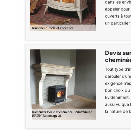
dans les envi
appeler pour
ouverts à tou
un particulier.
Devis sa
cheminée
Tout type d’in
dérouler d’une
exigence n’est
bon choix du 
Evidemment, c
aussi vu que l
la nature de l