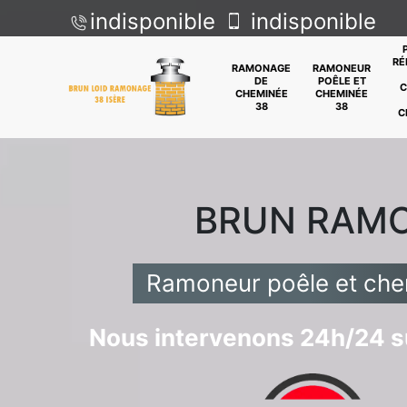
indisponible
indisponible
RÉ
RAMONAGE
RAMONEUR
DE
POÊLE ET
C
CHEMINÉE
CHEMINÉE
38
38
C
BRUN RAM
Ramoneur poêle et che
Nous intervenons 24h/24 su