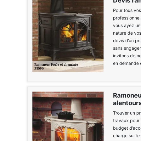
Devis ra
Pour tous vos
professionnel
vous ayez un c
nature de vos
devis d’un pr
sans engageme
invitons de n
en demande d
Ramoneur
alentour
Trouver un pr
travaux pour 
budget d’acco
charge sur le