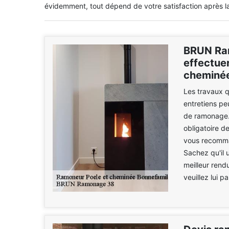
évidemment, tout dépend de votre satisfaction après la
BRUN Ram
effectue
cheminée
Les travaux q
entretiens pe
de ramonage. I
obligatoire d
vous recomma
Sachez qu'il 
meilleur rend
veuillez lui p