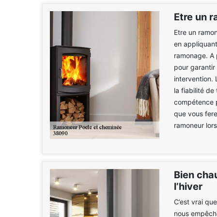
Etre un 
Etre un ramon
en appliquan
ramonage. A p
pour garantir
intervention.
la fiabilité d
compétence p
que vous fere
ramoneur lors 
Bien chau
l’hiver
C’est vrai qu
nous empêche 