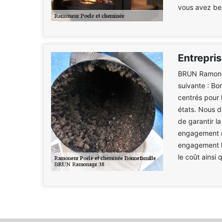
vous avez beso
Entrepri
BRUN Ramonag
suivante : Bo
centrés pour 
états. Nous d
de garantir la
engagement mu
engagement le
le coût ainsi 