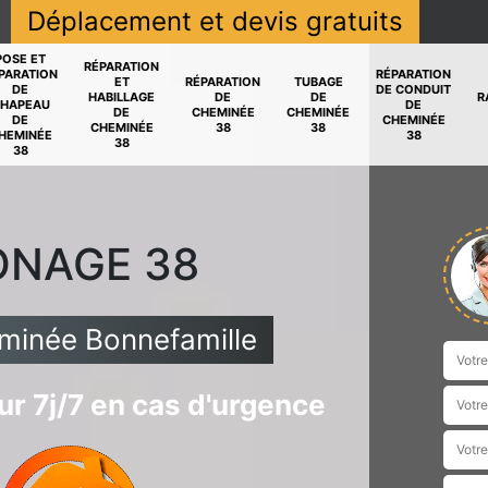
Déplacement et devis gratuits
POSE ET
RÉPARATION
PARATION
RÉPARATION
ET
RÉPARATION
TUBAGE
DE
DE CONDUIT
HABILLAGE
DE
DE
R
HAPEAU
DE
DE
CHEMINÉE
CHEMINÉE
DE
CHEMINÉE
CHEMINÉE
38
38
HEMINÉE
38
38
38
ONAGE 38
minée Bonnefamille
r 7j/7 en cas d'urgence