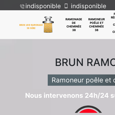
indisponible
indisponible
RÉ
RAMONAGE
RAMONEUR
DE
POÊLE ET
C
CHEMINÉE
CHEMINÉE
38
38
C
BRUN RAM
Ramoneur poêle et 
Nous intervenons 24h/24 su