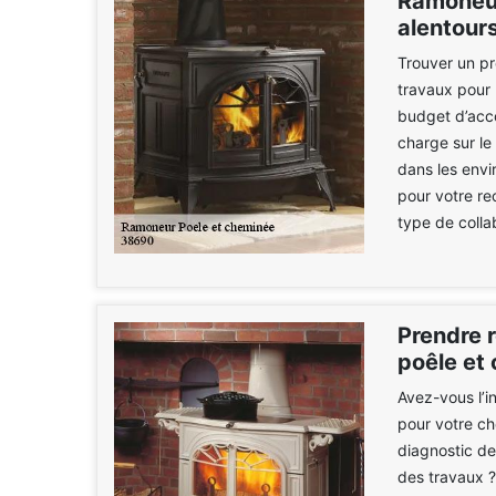
Ramoneur
alentour
Trouver un pr
travaux pour 
budget d’acco
charge sur le
dans les envi
pour votre re
type de colla
Prendre 
poêle et
Avez-vous l’i
pour votre ch
diagnostic de
des travaux ?