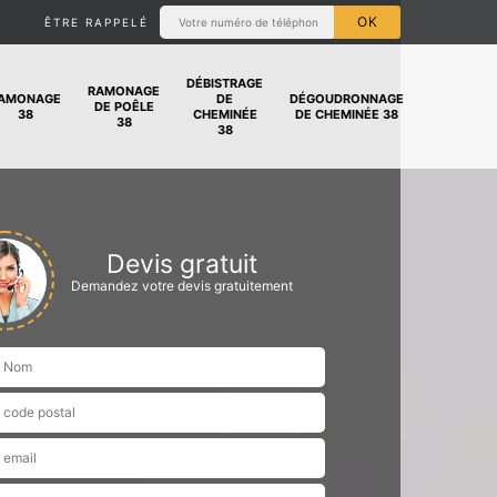
ÊTRE RAPPELÉ
DÉBISTRAGE
RAMONAGE
AMONAGE
DE
DÉGOUDRONNAGE
DE POÊLE
38
CHEMINÉE
DE CHEMINÉE 38
38
38
Devis gratuit
Demandez votre devis gratuitement