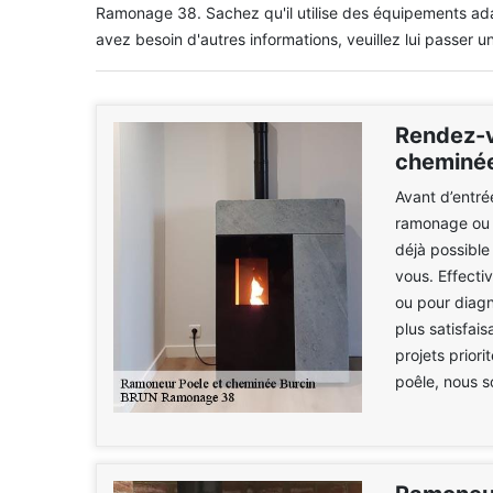
Ramonage 38. Sachez qu'il utilise des équipements adap
avez besoin d'autres informations, veuillez lui passer un
Rendez-v
cheminé
Avant d’entré
ramonage ou l
déjà possibl
vous. Effecti
ou pour diagn
plus satisfai
projets priori
poêle, nous s