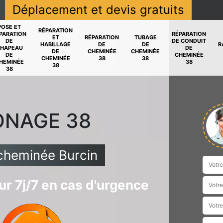
Déplacement et devis gratuits
POSE ET
RÉPARATION
PARATION
RÉPARATION
ET
RÉPARATION
TUBAGE
DE
DE CONDUIT
HABILLAGE
DE
DE
R
HAPEAU
DE
DE
CHEMINÉE
CHEMINÉE
DE
CHEMINÉE
CHEMINÉE
38
38
HEMINÉE
38
38
38
ONAGE 38
cheminée Burcin
r 7j/7 en cas d'urgence