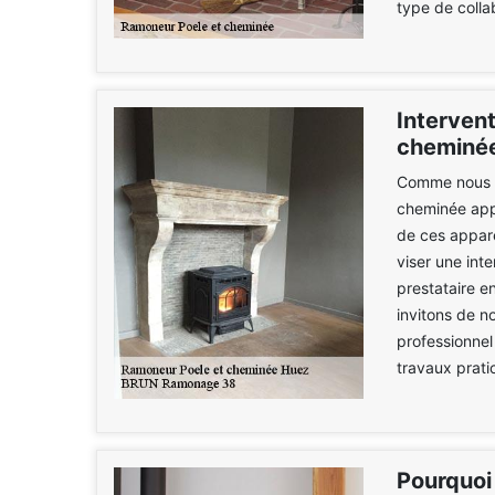
type de colla
Intervent
cheminé
Comme nous le
cheminée appo
de ces apparei
viser une int
prestataire e
invitons de 
professionnel
travaux prati
Pourquoi