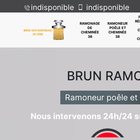
indisponible
indisponible
RÉ
RAMONAGE
RAMONEUR
DE
POÊLE ET
C
CHEMINÉE
CHEMINÉE
38
38
C
BRUN RAM
Ramoneur poêle et
Nous intervenons 24h/24 su