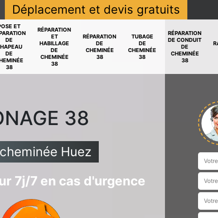
Déplacement et devis gratuits
POSE ET
RÉPARATION
PARATION
RÉPARATION
ET
RÉPARATION
TUBAGE
DE
DE CONDUIT
HABILLAGE
DE
DE
R
HAPEAU
DE
DE
CHEMINÉE
CHEMINÉE
DE
CHEMINÉE
CHEMINÉE
38
38
HEMINÉE
38
38
38
ONAGE 38
 cheminée Huez
r 7j/7 en cas d'urgence