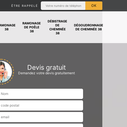
ÊTRE RAPPELÉ
DÉBISTRAGE
RAMONAGE
AMONAGE
DE
DÉGOUDRONNAGE
DE POÊLE
38
CHEMINÉE
DE CHEMINÉE 38
38
38
Devis gratuit
Demandez votre devis gratuitement