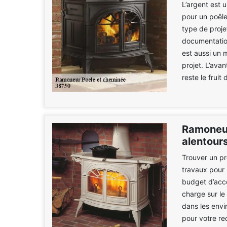
L’argent est 
pour un poêle
type de proje
documentatio
est aussi un 
projet. L’ava
reste le fruit
Ramoneur
alentour
Trouver un pr
travaux pour 
budget d’acco
charge sur le
dans les envi
pour votre re