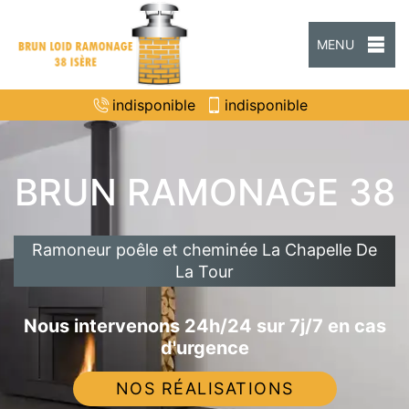
MENU
indisponible
indisponible
BRUN RAMONAGE 38
Ramoneur poêle et cheminée La Chapelle De
La Tour
Nous intervenons 24h/24 sur 7j/7 en cas
d'urgence
NOS RÉALISATIONS