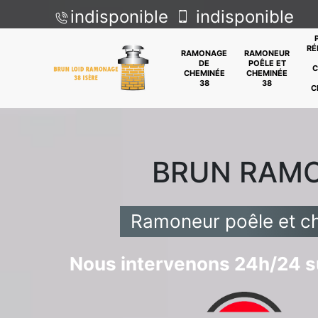
indisponible
indisponible
RÉ
RAMONAGE
RAMONEUR
DE
POÊLE ET
C
CHEMINÉE
CHEMINÉE
38
38
C
BRUN RAM
Ramoneur poêle et c
Nous intervenons 24h/24 su