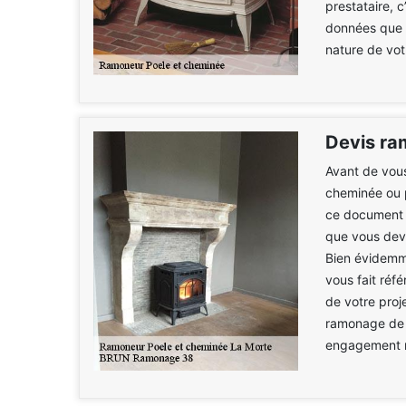
prestataire, 
données que v
nature de vot
Devis ra
Avant de vous
cheminée ou p
ce document v
que vous devr
Bien évidemm
vous fait réf
de votre proj
ramonage de p
engagement n