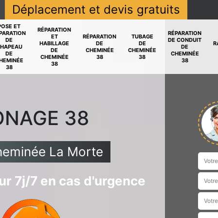
Déplacement et devis gratuits
POSE ET
RÉPARATION
PARATION
RÉPARATION
ET
RÉPARATION
TUBAGE
DE
DE CONDUIT
HABILLAGE
DE
DE
R
HAPEAU
DE
DE
CHEMINÉE
CHEMINÉE
DE
CHEMINÉE
CHEMINÉE
38
38
HEMINÉE
38
38
38
ONAGE 38
heminée La Morte
r 7j/7 en cas d'urgence