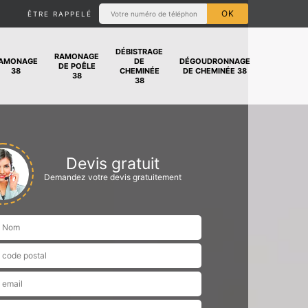
ÊTRE RAPPELÉ
DÉBISTRAGE
RAMONAGE
AMONAGE
DE
DÉGOUDRONNAGE
DE POÊLE
38
CHEMINÉE
DE CHEMINÉE 38
38
38
Devis gratuit
Demandez votre devis gratuitement