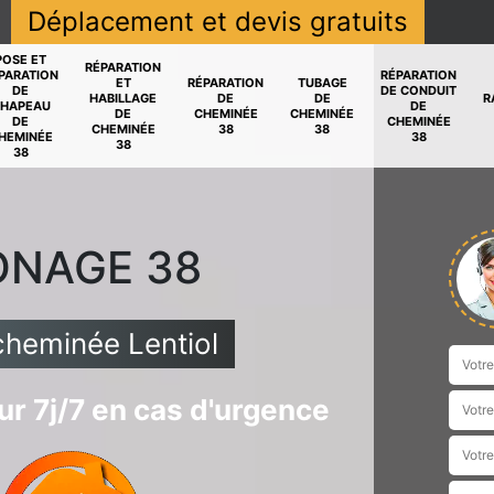
Déplacement et devis gratuits
POSE ET
RÉPARATION
PARATION
RÉPARATION
ET
RÉPARATION
TUBAGE
DE
DE CONDUIT
HABILLAGE
DE
DE
R
HAPEAU
DE
DE
CHEMINÉE
CHEMINÉE
DE
CHEMINÉE
CHEMINÉE
38
38
HEMINÉE
38
38
38
ONAGE 38
cheminée Lentiol
r 7j/7 en cas d'urgence