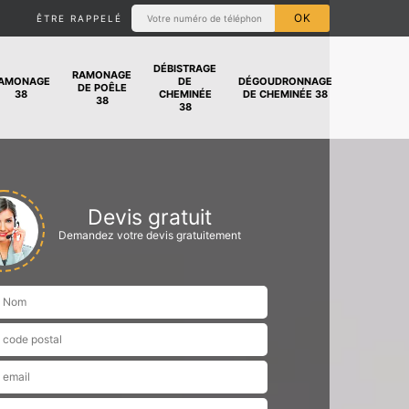
ÊTRE RAPPELÉ
DÉBISTRAGE
RAMONAGE
AMONAGE
DE
DÉGOUDRONNAGE
DE POÊLE
38
CHEMINÉE
DE CHEMINÉE 38
38
38
Devis gratuit
Demandez votre devis gratuitement