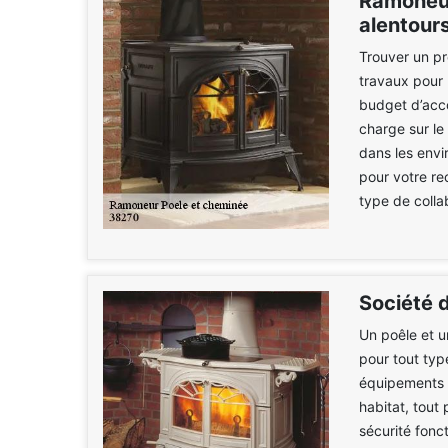
Ramoneur
alentours
Trouver un pr
travaux pour 
budget d’acco
charge sur le
dans les envi
pour votre re
type de colla
Société 
Un poêle et u
pour tout typ
équipements a
habitat, tout
sécurité fonct