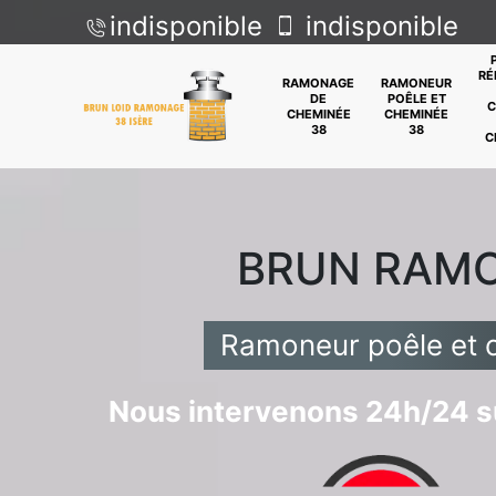
indisponible
indisponible
RÉ
RAMONAGE
RAMONEUR
DE
POÊLE ET
C
CHEMINÉE
CHEMINÉE
38
38
C
BRUN RAM
Ramoneur poêle et 
Nous intervenons 24h/24 su