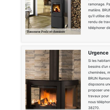
ramonage. Par
matière. BRU
qu'il utilise
rendu de trava
téléphoner di
Urgence 
Si les habita
besoins d’un 
cheminées, m
BRUN Ramonag
disposons une
proposer une 
travaux pour 
nous téléphon
38270.