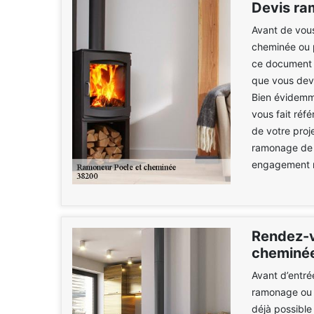
Devis ra
Avant de vous
cheminée ou p
ce document v
que vous devr
Bien évidemm
vous fait réf
de votre proj
ramonage de p
engagement n
Rendez-v
cheminé
Avant d’entré
ramonage ou l
déjà possibl