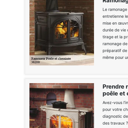
Ramonag
Le ramonage 
entretienne l
mise en œuvre
durée de vie 
tirage et la p
ramonage de c
préparatif de
même pour un
Prendre 
poêle et
Avez-vous l’i
pour votre ch
diagnostic de
des travaux ?