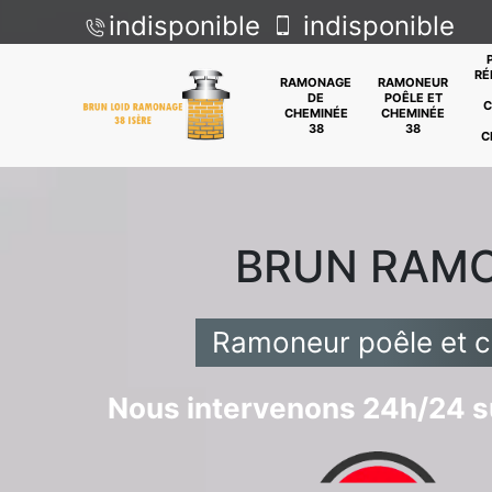
indisponible
indisponible
RÉ
RAMONAGE
RAMONEUR
DE
POÊLE ET
C
CHEMINÉE
CHEMINÉE
38
38
C
BRUN RAM
Ramoneur poêle et 
Nous intervenons 24h/24 su