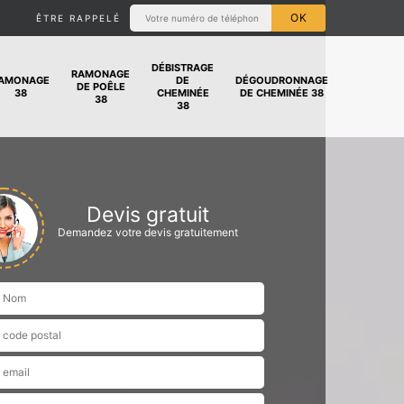
ÊTRE RAPPELÉ
DÉBISTRAGE
RAMONAGE
AMONAGE
DE
DÉGOUDRONNAGE
DE POÊLE
38
CHEMINÉE
DE CHEMINÉE 38
38
38
Devis gratuit
Demandez votre devis gratuitement