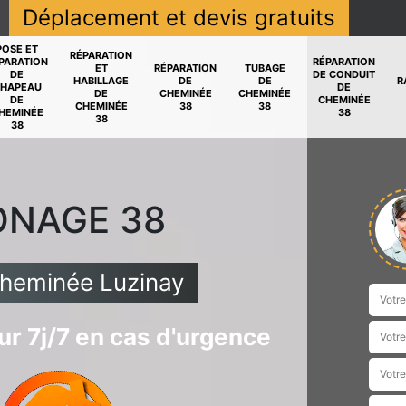
Déplacement et devis gratuits
POSE ET
RÉPARATION
PARATION
RÉPARATION
ET
RÉPARATION
TUBAGE
DE
DE CONDUIT
HABILLAGE
DE
DE
R
HAPEAU
DE
DE
CHEMINÉE
CHEMINÉE
DE
CHEMINÉE
CHEMINÉE
38
38
HEMINÉE
38
38
38
ONAGE 38
cheminée Luzinay
r 7j/7 en cas d'urgence