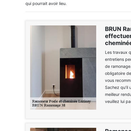
qui pourrait avoir lieu.
BRUN Ram
effectue
cheminée
Les travaux q
entretiens pe
de ramonage. I
obligatoire d
vous recomma
Sachez qu'il 
meilleur rend
veuillez lui p