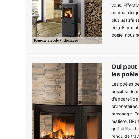
vous. Effecti
ou pour diagn
plus satisfai
projets priori
poêle, nous s
Qui peut
les poêle
Les poêles pe
possible de c
d'appareil de
propriétaires.
ramonage. Par
matière. BRU
qu'il utilise
rendu de trava