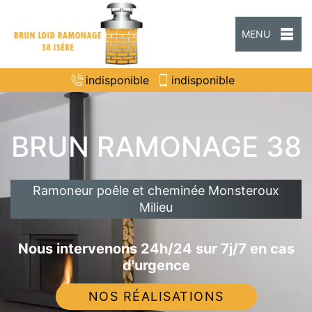
MENU
indisponible
indisponible
BRUN RAMONAGE 38
Ramoneur poêle et cheminée Monsteroux
Milieu
Nous intervenons 24h/24 sur 7j/7 en cas
d'urgence
NOS RÉALISATIONS