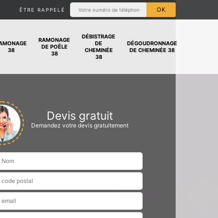
ÊTRE RAPPELÉ
DÉBISTRAGE
RAMONAGE
AMONAGE
DE
DÉGOUDRONNAGE
DE POÊLE
38
CHEMINÉE
DE CHEMINÉE 38
38
38
Devis gratuit
Demandez votre devis gratuitement