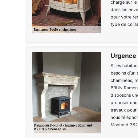
charge sur le
dans les env
pour votre re
type de colla
Urgence 
Si les habita
besoins d’un 
cheminées, m
BRUN Ramonag
disposons une
proposer une 
travaux pour 
nous téléphon
Montaud 382