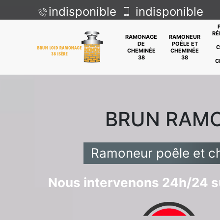
indisponible
indisponible
RÉ
RAMONAGE
RAMONEUR
DE
POÊLE ET
C
CHEMINÉE
CHEMINÉE
38
38
C
BRUN RAM
Ramoneur poêle et 
Nous intervenons 24h/24 su