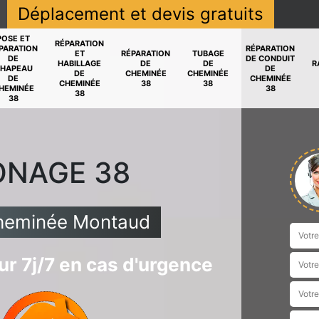
Déplacement et devis gratuits
POSE ET
RÉPARATION
PARATION
RÉPARATION
ET
RÉPARATION
TUBAGE
DE
DE CONDUIT
HABILLAGE
DE
DE
R
HAPEAU
DE
DE
CHEMINÉE
CHEMINÉE
DE
CHEMINÉE
CHEMINÉE
38
38
HEMINÉE
38
38
38
ONAGE 38
cheminée Montaud
r 7j/7 en cas d'urgence