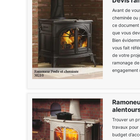
Devis ra
Avant de vous
cheminée ou p
ce document v
que vous devr
Bien évidemm
vous fait réf
de votre proj
ramonage de p
engagement n
Ramoneur
alentour
Trouver un pr
travaux pour 
budget d’acco