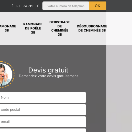
ÊTRE RAPPELÉ
DÉBISTRAGE
RAMONAGE
AMONAGE
DE
DÉGOUDRONNAGE
DE POÊLE
38
CHEMINÉE
DE CHEMINÉE 38
38
38
Devis gratuit
Demandez votre devis gratuitement