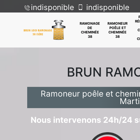
indisponible
indisponible
RÉ
RAMONAGE
RAMONEUR
DE
POÊLE ET
C
CHEMINÉE
CHEMINÉE
38
38
C
BRUN RAM
Ramoneur poêle et chemi
Mart
Nous intervenons 24h/24 su