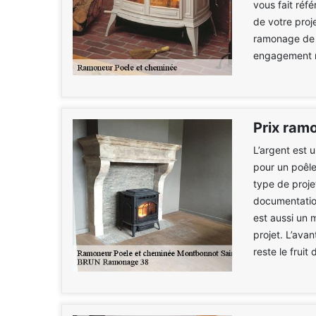
vous fait réf
de votre proj
ramonage de p
engagement n
Prix ram
L’argent est 
pour un poêle
type de proje
documentatio
est aussi un 
projet. L’ava
reste le fruit