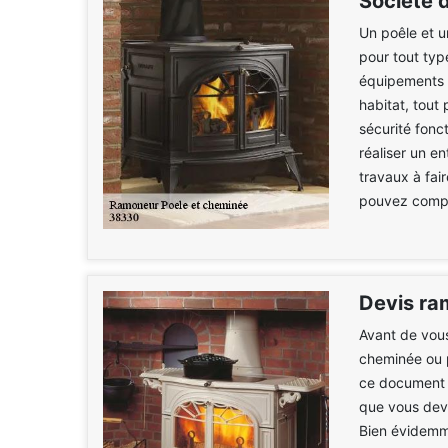
Société 
Un poêle et u
pour tout typ
équipements a
habitat, tout
sécurité fonct
réaliser un e
travaux à fai
pouvez compte
Devis ra
Avant de vous
cheminée ou p
ce document v
que vous devr
Bien évidemm