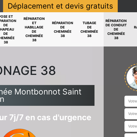
Déplacement et devis gratuits
POSE ET
RÉPARATION
PARATION
RÉPARATION
ET
RÉPARATION
TUBAGE
DE
DE CONDUIT
HABILLAGE
DE
DE
R
HAPEAU
DE
DE
CHEMINÉE
CHEMINÉE
DE
CHEMINÉE
CHEMINÉE
38
38
HEMINÉE
38
38
38
ONAGE 38
née Montbonnot Saint
in
r 7j/7 en cas d'urgence