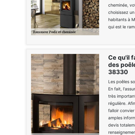
cheminée, vot
choisissez un
habitants à 
qui est le ra
Ce qu'il 
des poêl
38330
Les poêles so
En fait, l'ass
très importa
régulière. Afi
falloir convi
amples inform
devis totalem
renseignement