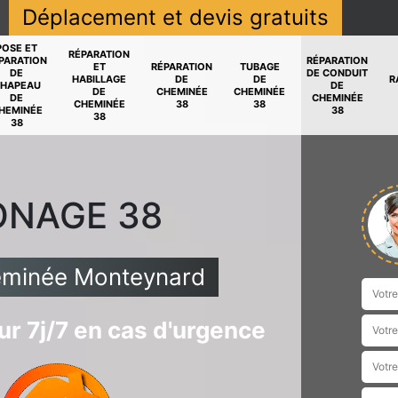
Déplacement et devis gratuits
POSE ET
RÉPARATION
PARATION
RÉPARATION
ET
RÉPARATION
TUBAGE
DE
DE CONDUIT
HABILLAGE
DE
DE
R
HAPEAU
DE
DE
CHEMINÉE
CHEMINÉE
DE
CHEMINÉE
CHEMINÉE
38
38
HEMINÉE
38
38
38
ONAGE 38
eminée Monteynard
r 7j/7 en cas d'urgence