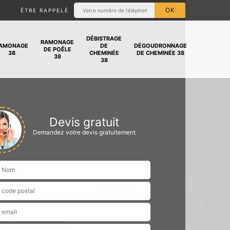
ÊTRE RAPPELÉ
DÉBISTRAGE
RAMONAGE
AMONAGE
DE
DÉGOUDRONNAGE
DE POÊLE
38
CHEMINÉE
DE CHEMINÉE 38
38
38
Devis gratuit
Demandez votre devis gratuitement