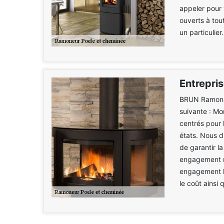
appeler pour
ouverts à tou
un particulier.
Entrepri
BRUN Ramonag
suivante : M
centrés pour 
états. Nous d
de garantir la
engagement mu
engagement le
le coût ainsi 