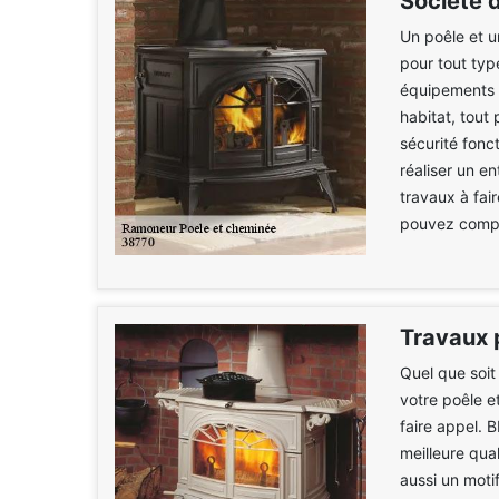
Société 
Un poêle et u
pour tout typ
équipements a
habitat, tout
sécurité fonct
réaliser un e
travaux à fai
pouvez compte
Travaux 
Quel que soit
votre poêle e
faire appel. 
meilleure qual
aussi un mot