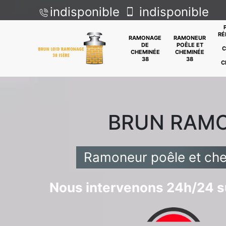
indisponible
indisponible
RÉ
RAMONAGE
RAMONEUR
DE
POÊLE ET
C
CHEMINÉE
CHEMINÉE
38
38
C
BRUN RAM
Ramoneur poêle et ch
Nous intervenons 24h/24 su