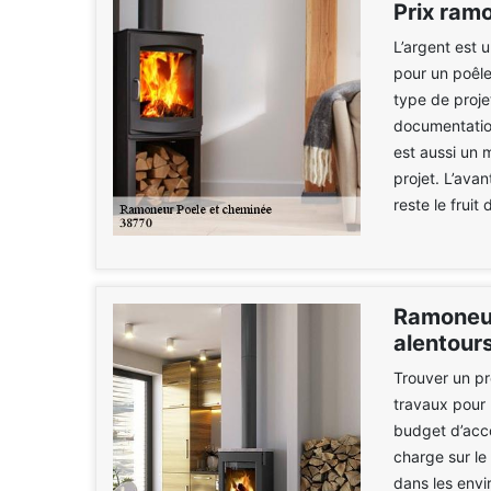
Prix ram
L’argent est 
pour un poêle
type de proje
documentatio
est aussi un 
projet. L’ava
reste le fruit
Ramoneur
alentour
Trouver un pr
travaux pour 
budget d’acco
charge sur le
dans les env