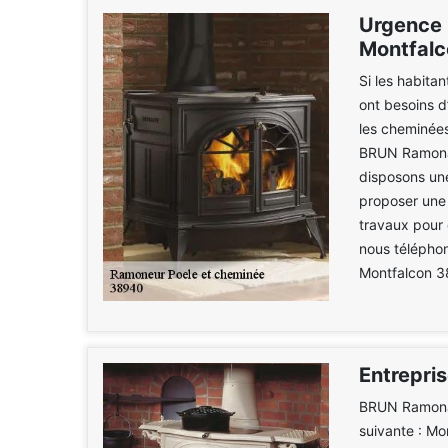
Urgence 
Montfalc
Si les habita
ont besoins d
les cheminée
BRUN Ramonag
disposons une
proposer une 
travaux pour 
nous téléphon
Montfalcon 3
Entrepri
BRUN Ramonag
suivante : Mo