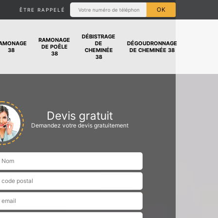
ÊTRE RAPPELÉ
DÉBISTRAGE
RAMONAGE
AMONAGE
DE
DÉGOUDRONNAGE
DE POÊLE
38
CHEMINÉE
DE CHEMINÉE 38
38
38
Devis gratuit
Demandez votre devis gratuitement