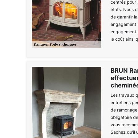
centrés pour 
états. Nous d
de garantir la
engagement mu
engagement le
le coût ainsi 
BRUN Ram
effectue
cheminée
Les travaux q
entretiens pe
de ramonage. I
obligatoire d
vous recomma
Sachez qu'il 