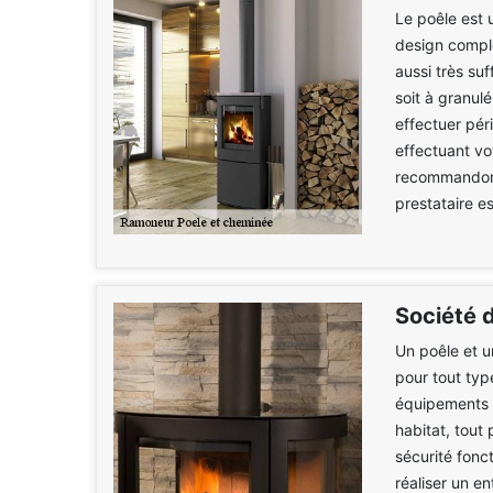
Le poêle est 
design compl
aussi très suf
soit à granul
effectuer pér
effectuant vo
recommandons
prestataire e
Société 
Un poêle et u
pour tout typ
équipements a
habitat, tout
sécurité fonct
réaliser un e