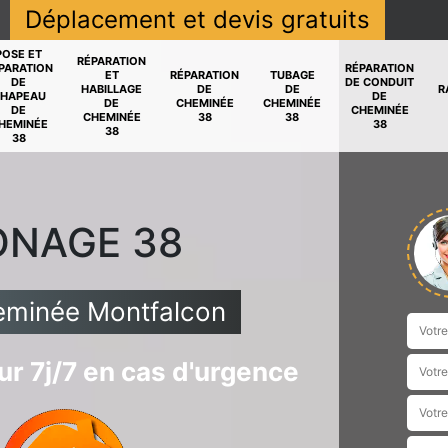
Déplacement et devis gratuits
POSE ET
RÉPARATION
PARATION
RÉPARATION
ET
RÉPARATION
TUBAGE
DE
DE CONDUIT
HABILLAGE
DE
DE
R
HAPEAU
DE
DE
CHEMINÉE
CHEMINÉE
DE
CHEMINÉE
CHEMINÉE
38
38
HEMINÉE
38
38
38
ONAGE 38
eminée Montfalcon
r 7j/7 en cas d'urgence