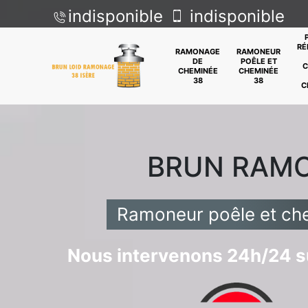
indisponible
indisponible
RÉ
RAMONAGE
RAMONEUR
DE
POÊLE ET
C
CHEMINÉE
CHEMINÉE
38
38
C
BRUN RAM
Ramoneur poêle et ch
Nous intervenons 24h/24 su