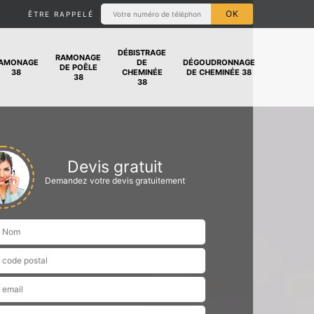
ÊTRE RAPPELÉ
DÉBISTRAGE
RAMONAGE
AMONAGE
DE
DÉGOUDRONNAGE
DE POÊLE
38
CHEMINÉE
DE CHEMINÉE 38
38
38
Devis gratuit
Demandez votre devis gratuitement