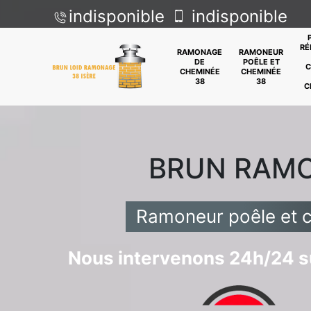
indisponible
indisponible
RÉ
RAMONAGE
RAMONEUR
DE
POÊLE ET
C
CHEMINÉE
CHEMINÉE
38
38
C
BRUN RAM
Ramoneur poêle et 
Nous intervenons 24h/24 su