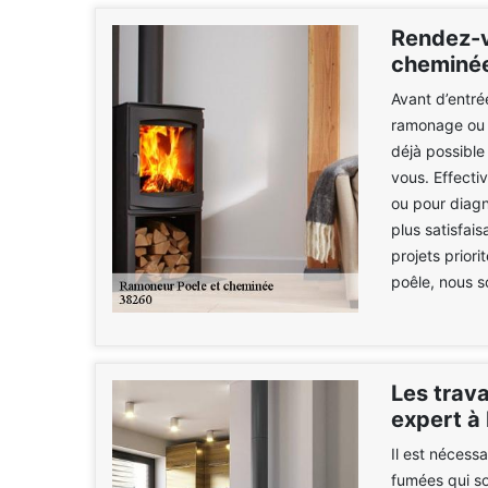
Rendez-v
cheminé
Avant d’entré
ramonage ou l
déjà possibl
vous. Effecti
ou pour diagn
plus satisfai
projets priori
poêle, nous s
Les trav
expert à 
Il est nécess
fumées qui so