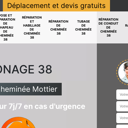
Déplacement et devis gratuits
POSE ET
RÉPARATION
PARATION
RÉPARATION
ET
RÉPARATION
TUBAGE
DE
DE CONDUIT
HABILLAGE
DE
DE
R
HAPEAU
DE
DE
CHEMINÉE
CHEMINÉE
DE
CHEMINÉE
CHEMINÉE
38
38
HEMINÉE
38
38
38
ONAGE 38
cheminée Mottier
r 7j/7 en cas d'urgence