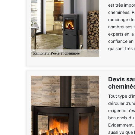
est très impo
cheminées. Pa
ramonage des
nombreuses te
experts en la
confiance en
qui sont très 
Devis sa
cheminée
Tout type d’in
dérouler d’une
exigence n’est
bon choix du 
Evidemment, c
aussi vu que l