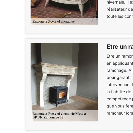
hivernale. Il
réalisateur de
toute les con
Etre un 
Etre un ramon
en appliquan
ramonage. A p
pour garantir
intervention.
la fiabilité d
compétence p
que vous fere
ramoneur lors 