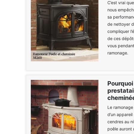
C’est vrai qu
nous empêche 
sa performance
de nettoyer d
compliquer l’
de ces dépôts
vous pendant l
ramonage.
Pourquoi
prestata
cheminée
Le ramonage e
d’un appareil
cendres au ni
poêle auront 