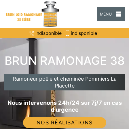
MENU
indisponible
indisponible
BRUN RAMONAGE 38
Ramoneur poêle et cheminée Pommiers La
Placette
Nous intervenons 24h/24 sur 7j/7 en cas
d'urgence
NOS RÉALISATIONS