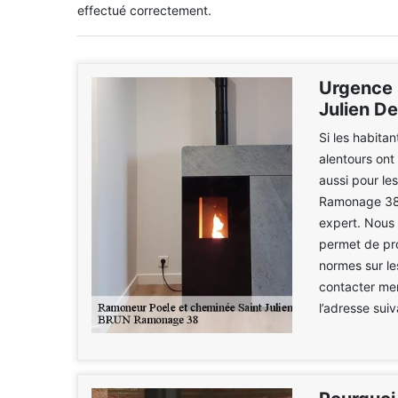
effectué correctement.
Urgence 
Julien D
Si les habita
alentours ont
aussi pour l
Ramonage 38.
expert. Nous 
permet de pro
normes sur le
contacter mer
l’adresse sui