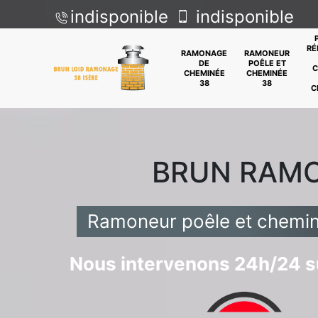
indisponible
indisponible
RÉ
RAMONAGE
RAMONEUR
DE
POÊLE ET
C
CHEMINÉE
CHEMINÉE
38
38
C
BRUN RAM
Ramoneur poêle et chemin
Nous intervenons 24h/24 su