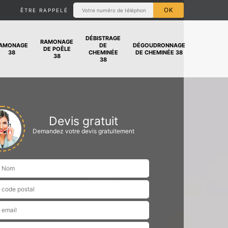
ÊTRE RAPPELÉ
DÉBISTRAGE
RAMONAGE
AMONAGE
DE
DÉGOUDRONNAGE
DE POÊLE
38
CHEMINÉE
DE CHEMINÉE 38
38
38
Devis gratuit
Demandez votre devis gratuitement