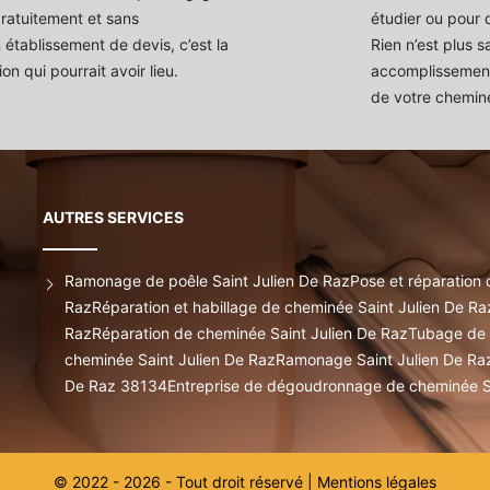
gratuitement et sans
étudier ou pour 
 établissement de devis, c’est la
Rien n’est plus s
on qui pourrait avoir lieu.
accomplissement 
de votre cheminé
AUTRES SERVICES
Ramonage de poêle Saint Julien De Raz
Pose et réparation
Raz
Réparation et habillage de cheminée Saint Julien De Ra
Raz
Réparation de cheminée Saint Julien De Raz
Tubage de 
cheminée Saint Julien De Raz
Ramonage Saint Julien De Ra
De Raz 38134
Entreprise de dégoudronnage de cheminée S
© 2022 - 2026 - Tout droit réservé |
Mentions légales