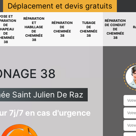
Déplacement et devis gratuits
POSE ET
RÉPARATION
PARATION
RÉPARATION
ET
RÉPARATION
TUBAGE
DE
DE CONDUIT
HABILLAGE
DE
DE
R
HAPEAU
DE
DE
CHEMINÉE
CHEMINÉE
DE
CHEMINÉE
CHEMINÉE
38
38
HEMINÉE
38
38
38
ONAGE 38
ée Saint Julien De Raz
r 7j/7 en cas d'urgence