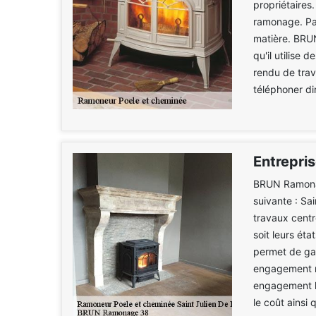
propriétaires.
ramonage. Par
matière. BRU
qu'il utilise
rendu de trava
téléphoner di
Entrepri
BRUN Ramonag
suivante : Sa
travaux centr
soit leurs ét
permet de gara
engagement mu
engagement le
le coût ainsi 