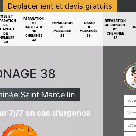
Déplacement et devis gratuits
POSE ET
RÉPARATION
PARATION
RÉPARATION
ET
RÉPARATION
TUBAGE
DE
DE CONDUIT
HABILLAGE
DE
DE
R
HAPEAU
DE
DE
CHEMINÉE
CHEMINÉE
DE
CHEMINÉE
CHEMINÉE
38
38
HEMINÉE
38
38
38
ONAGE 38
née Saint Marcellin
r 7j/7 en cas d'urgence