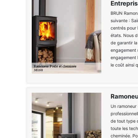
Entrepris
BRUN Ramonag
suivante : Sa
centrés pour 
états. Nous d
de garantir la
engagement mu
engagement le
le coût ainsi 
Ramoneur
Un ramoneur 
professionnel
de tout type 
toute les tech
cheminée. Pou