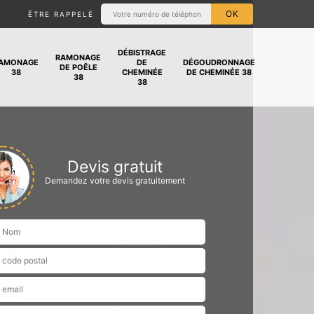
ÊTRE RAPPELÉ
DÉBISTRAGE
RAMONAGE
AMONAGE
DE
DÉGOUDRONNAGE
DE POÊLE
38
CHEMINÉE
DE CHEMINÉE 38
38
38
Devis gratuit
Demandez votre devis gratuitement