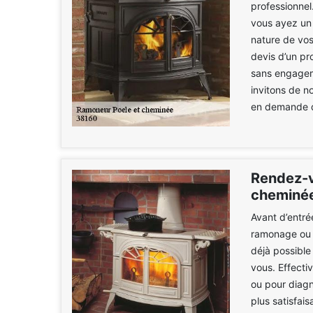
professionnel
vous ayez un c
nature de vos
devis d’un pr
sans engageme
invitons de n
en demande d
Rendez-v
cheminé
Avant d’entré
ramonage ou l
déjà possibl
vous. Effecti
ou pour diagn
plus satisfai