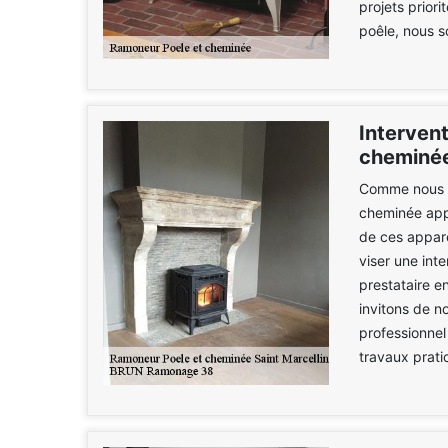
projets priori
poêle, nous s
Intervent
cheminé
Comme nous le
cheminée appo
de ces apparei
viser une int
prestataire e
invitons de 
professionnel
travaux prati