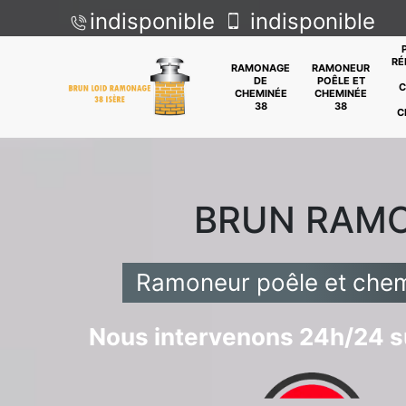
indisponible
indisponible
RÉ
RAMONAGE
RAMONEUR
DE
POÊLE ET
C
CHEMINÉE
CHEMINÉE
38
38
C
BRUN RAM
Ramoneur poêle et chemi
Nous intervenons 24h/24 su