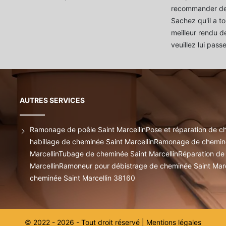
recommander de
Sachez qu'il a to
meilleur rendu de
veuillez lui pass
AUTRES SERVICES
Ramonage de poêle Saint Marcellin
Pose et réparation de c
habillage de cheminée Saint Marcellin
Ramonage de cheminée
Marcellin
Tubage de cheminée Saint Marcellin
Réparation de 
Marcellin
Ramoneur pour débistrage de cheminée Saint Mar
cheminée Saint Marcellin 38160
© 2022 - 2026 - Tout droit réservé |
Mentions légales