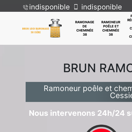
indisponible
indisponible
RÉ
RAMONAGE
RAMONEUR
DE
POÊLE ET
C
CHEMINÉE
CHEMINÉE
38
38
C
BRUN RAM
Ramoneur poêle et chem
Cessi
Nous intervenons 24h/24 su