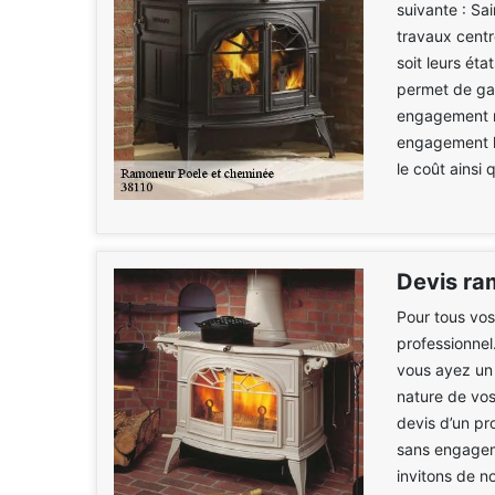
suivante : Sa
travaux centr
soit leurs ét
permet de gara
engagement mu
engagement le
le coût ainsi 
Devis ra
Pour tous vos
professionnel
vous ayez un c
nature de vos
devis d’un pr
sans engageme
invitons de n