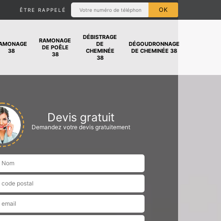
ÊTRE RAPPELÉ
DÉBISTRAGE
RAMONAGE
AMONAGE
DE
DÉGOUDRONNAGE
DE POÊLE
38
CHEMINÉE
DE CHEMINÉE 38
38
38
Devis gratuit
Demandez votre devis gratuitement