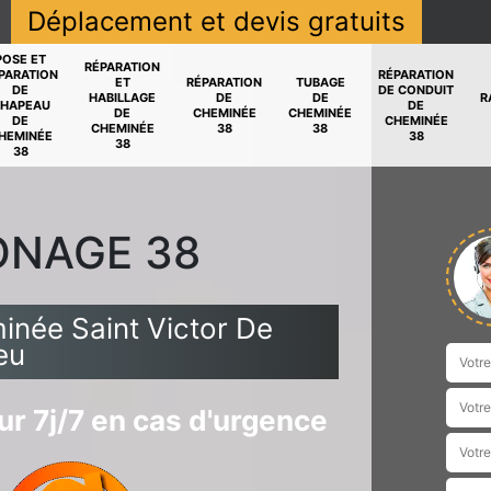
Déplacement et devis gratuits
POSE ET
RÉPARATION
PARATION
RÉPARATION
ET
RÉPARATION
TUBAGE
DE
DE CONDUIT
HABILLAGE
DE
DE
R
HAPEAU
DE
DE
CHEMINÉE
CHEMINÉE
DE
CHEMINÉE
CHEMINÉE
38
38
HEMINÉE
38
38
38
ONAGE 38
inée Saint Victor De
eu
r 7j/7 en cas d'urgence