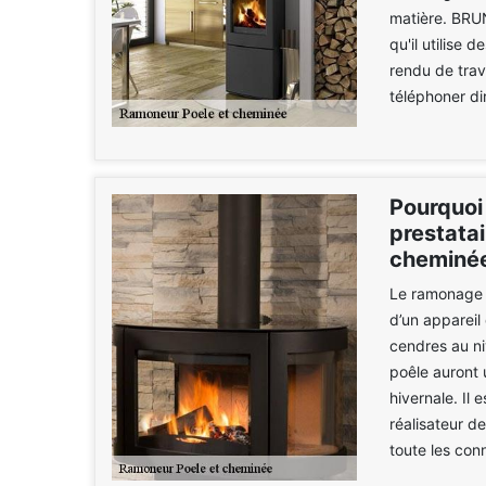
matière. BRU
qu'il utilise
rendu de trava
téléphoner di
Pourquoi
prestata
cheminée
Le ramonage e
d’un appareil
cendres au ni
poêle auront 
hivernale. Il
réalisateur de
toute les con