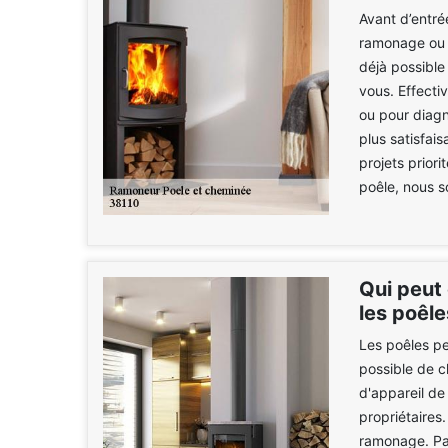
Avant d’entré
ramonage ou l
déjà possibl
vous. Effecti
ou pour diagn
plus satisfai
projets priori
poêle, nous s
Qui peut
les poêle
Les poêles pe
possible de c
d'appareil de
propriétaires.
ramonage. Par