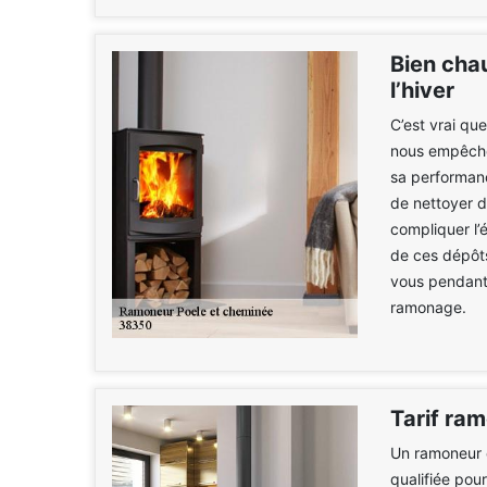
Bien chau
l’hiver
C’est vrai qu
nous empêche 
sa performance
de nettoyer d
compliquer l’
de ces dépôts
vous pendant l
ramonage.
Tarif ra
Un ramoneur 
qualifiée pou