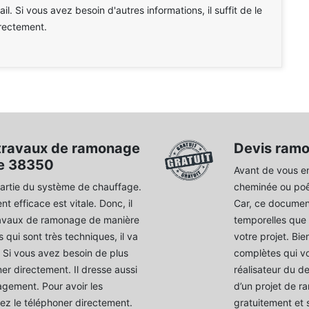
il. Si vous avez besoin d'autres informations, il suffit de le
rectement.
s travaux de ramonage
Devis ram
le 38350
Avant de vous en
partie du système de chauffage.
cheminée ou poê
t efficace est vitale. Donc, il
Car, ce document
travaux de ramonage de manière
temporelles que 
s qui sont très techniques, il va
votre projet. Bi
e. Si vous avez besoin de plus
complètes qui vo
ner directement. Il dresse aussi
réalisateur du d
agement. Pour avoir les
d’un projet de r
ez le téléphoner directement.
gratuitement et