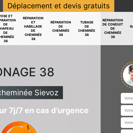
Déplacement et devis gratuits
POSE ET
RÉPARATION
PARATION
RÉPARATION
ET
RÉPARATION
TUBAGE
DE
DE CONDUIT
HABILLAGE
DE
DE
R
HAPEAU
DE
DE
CHEMINÉE
CHEMINÉE
DE
CHEMINÉE
CHEMINÉE
38
38
HEMINÉE
38
38
38
ONAGE 38
cheminée Sievoz
r 7j/7 en cas d'urgence