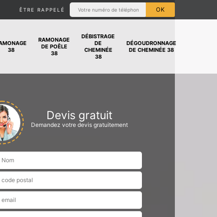
ÊTRE RAPPELÉ
DÉBISTRAGE
RAMONAGE
AMONAGE
DE
DÉGOUDRONNAGE
DE POÊLE
38
CHEMINÉE
DE CHEMINÉE 38
38
38
Devis gratuit
Demandez votre devis gratuitement