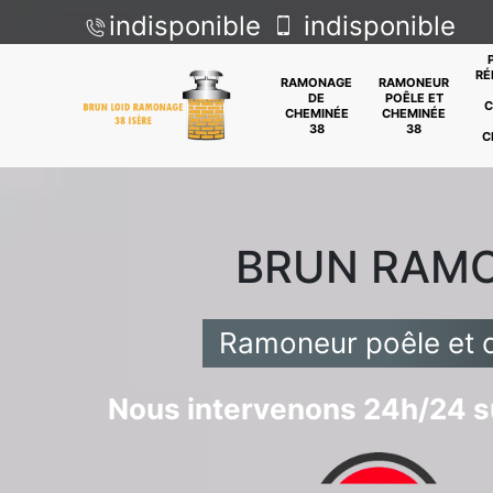
indisponible
indisponible
RÉ
RAMONAGE
RAMONEUR
DE
POÊLE ET
C
CHEMINÉE
CHEMINÉE
38
38
C
BRUN RAM
Ramoneur poêle et 
Nous intervenons 24h/24 su