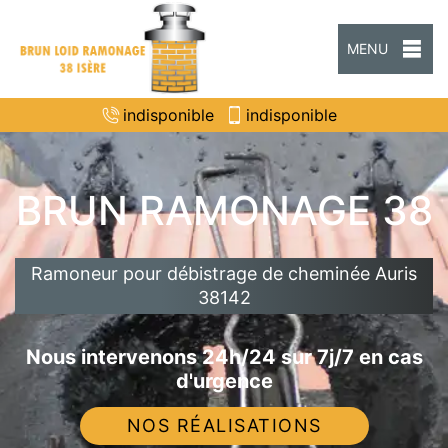
MENU
indisponible
indisponible
BRUN RAMONAGE 38
Ramoneur pour débistrage de cheminée Auris
38142
Nous intervenons 24h/24 sur 7j/7 en cas
d'urgence
NOS RÉALISATIONS