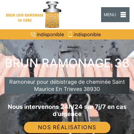
MENU
indisponible
indisponible
BRUN RAMONAGE 38
Ramoneur pour débistrage de cheminée Saint
Maurice En Trieves 38930
Nous intervenons 24h/24 sur 7j/7 en cas
d'urgence
NOS RÉALISATIONS