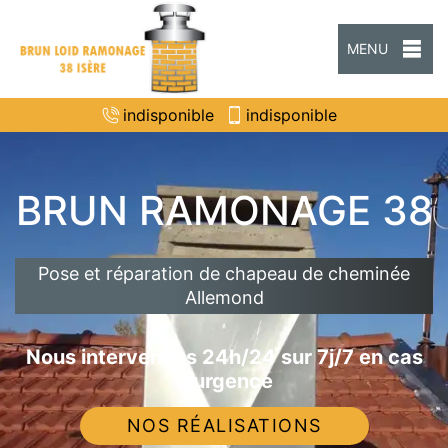
MENU
indisponible
indisponible
BRUN RAMONAGE 38
Pose et réparation de chapeau de cheminée
Allemond
Nous intervenons 24h/24 sur 7j/7 en cas
d'urgence
NOS RÉALISATIONS