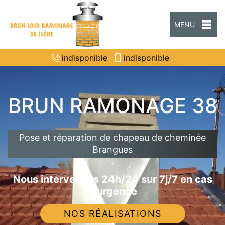
MENU
indisponible
indisponible
BRUN RAMONAGE 38
Pose et réparation de chapeau de cheminée
Brangues
Nous intervenons 24h/24 sur 7j/7 en cas
d'urgence
NOS RÉALISATIONS