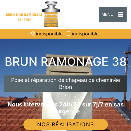
MENU
indisponible
indisponible
BRUN RAMONAGE 38
Pose et réparation de chapeau de cheminée
Brion
Nous intervenons 24h/24 sur 7j/7 en cas
d'urgence
NOS RÉALISATIONS