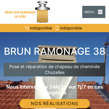
MENU
indisponible
indisponible
BRUN RAMONAGE 38
Pose et réparation de chapeau de cheminée
Chuzelles
Nous intervenons 24h/24 sur 7j/7 en cas
d'urgence
NOS RÉALISATIONS