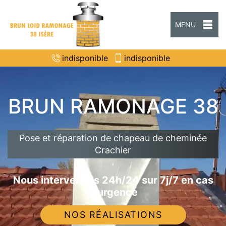
MENU
indisponible
indisponible
BRUN RAMONAGE 38
Pose et réparation de chapeau de cheminée
Crachier
Nous intervenons 24h/24 sur 7j/7 en cas
d'urgence
NOS RÉALISATIONS