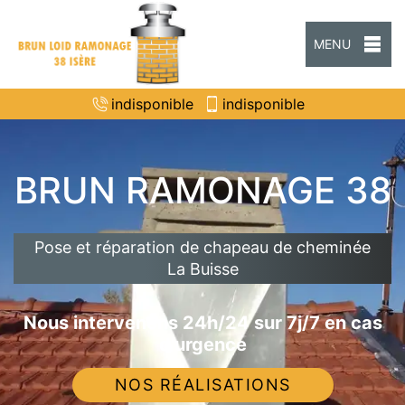
MENU
indisponible
indisponible
BRUN RAMONAGE 38
Pose et réparation de chapeau de cheminée
La Buisse
Nous intervenons 24h/24 sur 7j/7 en cas
d'urgence
NOS RÉALISATIONS