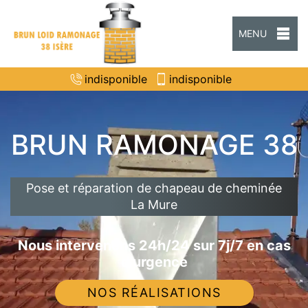
MENU
indisponible
indisponible
BRUN RAMONAGE 38
Pose et réparation de chapeau de cheminée
La Mure
Nous intervenons 24h/24 sur 7j/7 en cas
d'urgence
NOS RÉALISATIONS