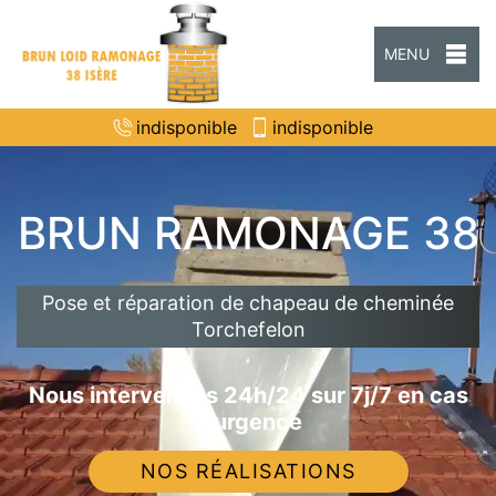
MENU
indisponible
indisponible
BRUN RAMONAGE 38
Pose et réparation de chapeau de cheminée
Torchefelon
Nous intervenons 24h/24 sur 7j/7 en cas
d'urgence
NOS RÉALISATIONS