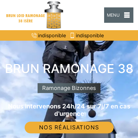
MENU
indisponible
indisponible
BRUN RAMONAGE 38
Ramonage Bizonnes
Nous intervenons 24h/24 sur 7j/7 en cas
d'urgence
NOS RÉALISATIONS