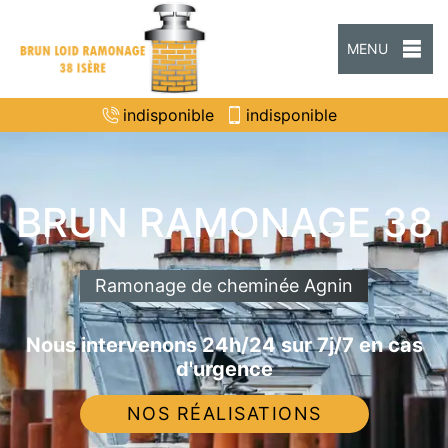
MENU
indisponible
indisponible
BRUN RAMONAGE 38
Ramonage de cheminée Agnin
Nous intervenons 24h/24 sur 7j/7 en cas
d'urgence
NOS RÉALISATIONS