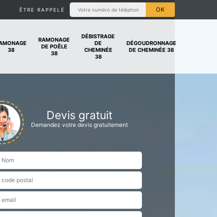
ÊTRE RAPPELÉ
DÉBISTRAGE
RAMONAGE
AMONAGE
DE
DÉGOUDRONNAGE
DE POÊLE
38
CHEMINÉE
DE CHEMINÉE 38
38
38
Devis gratuit
Demandez votre devis gratuitement