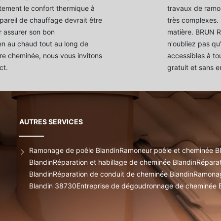
ement le confort thermique à
travaux de ramo
appareil de chauffage devrait être
très complexes. P
r assurer son bon
matière. BRUN R
en au chaud tout au long de
n'oubliez pas qu'
tre cheminée, nous vous invitons
accessibles à to
ct.
gratuit et sans
AUTRES SERVICES
Ramonage de poêle Blandin
Ramoneur poêle et cheminée B
Blandin
Réparation et habillage de cheminée Blandin
Réparat
Blandin
Réparation de conduit de cheminée Blandin
Ramonag
Blandin 38730
Entreprise de dégoudronnage de cheminée 