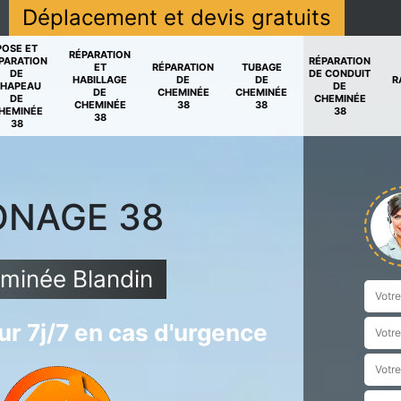
Déplacement et devis gratuits
POSE ET
RÉPARATION
PARATION
RÉPARATION
ET
RÉPARATION
TUBAGE
DE
DE CONDUIT
HABILLAGE
DE
DE
R
HAPEAU
DE
DE
CHEMINÉE
CHEMINÉE
DE
CHEMINÉE
CHEMINÉE
38
38
HEMINÉE
38
38
38
ONAGE 38
minée Blandin
r 7j/7 en cas d'urgence