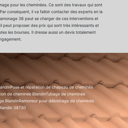
nage pour les cheminées. Ce sont des travaux qui sont
ar conséquent, il va falloir contacter des experts en la
amonage 38 peut se charger de ces interventions et
il peut proposer des prix qui sont très intéressants et
utes les bourses. Il dresse aussi un devis totalement
 engagement.
landin
Pose et réparation de chapeau de cheminée
ion de cheminée Blandin
Tubage de cheminée
e Blandin
Ramoneur pour débistrage de cheminée
Blandin 38730