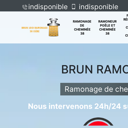
indisponible
indisponible
RÉ
RAMONAGE
RAMONEUR
DE
POÊLE ET
C
CHEMINÉE
CHEMINÉE
38
38
C
BRUN RAM
Ramonage de che
Nous intervenons 24h/24 su