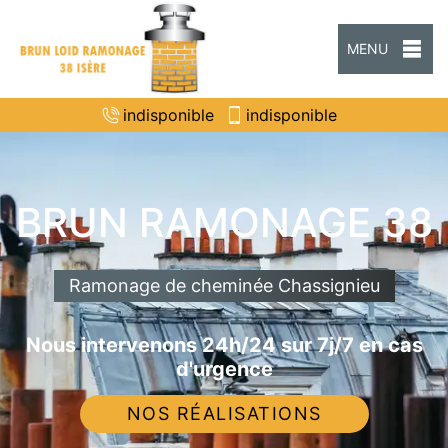
MENU
indisponible
indisponible
BRUN RAMONAGE 38
Ramonage de cheminée Chassignieu
Nous intervenons 24h/24 sur 7j/7 en cas
d'urgence
NOS RÉALISATIONS