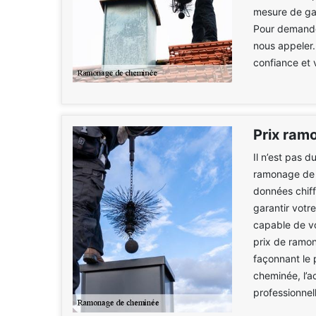
mesure de gar
Pour demander
nous appeler.
confiance et v
Prix ram
Il n’est pas 
ramonage de c
données chiff
garantir votre
capable de vo
prix de ramon
façonnant le p
cheminée, l’ac
professionnel