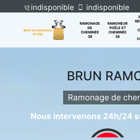
indisponible
indisponible
RÉ
RAMONAGE
RAMONEUR
DE
POÊLE ET
C
CHEMINÉE
CHEMINÉE
38
38
C
BRUN RAM
Ramonage de chem
Nous intervenons 24h/24 su