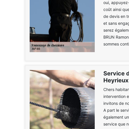
oui, appuyez-
coût ainsi qu
de devis en 
et sans engag
serez égaleme
BRUN Ramonag
sommes contin
Service 
Heyrieux
Chers habitan
intervention
invitons de 
A part le se
également une
service que n