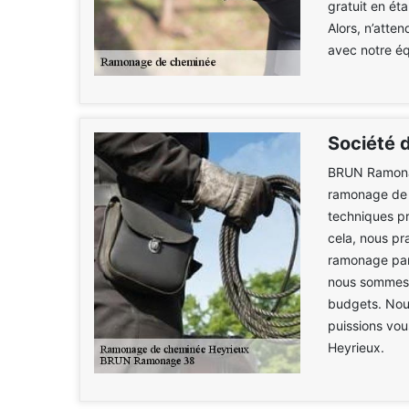
gratuit en ét
Alors, n’atten
avec notre éq
Société 
BRUN Ramonag
ramonage de 
techniques pr
cela, nous pr
ramonage par 
nous sommes 
budgets. Nous
puissions vou
Heyrieux.