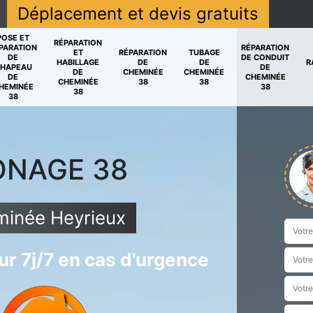
Déplacement et devis gratuits
POSE ET
RÉPARATION
PARATION
RÉPARATION
ET
RÉPARATION
TUBAGE
DE
DE CONDUIT
HABILLAGE
DE
DE
R
HAPEAU
DE
DE
CHEMINÉE
CHEMINÉE
DE
CHEMINÉE
CHEMINÉE
38
38
HEMINÉE
38
38
38
ONAGE 38
inée Heyrieux
r 7j/7 en cas d'urgence