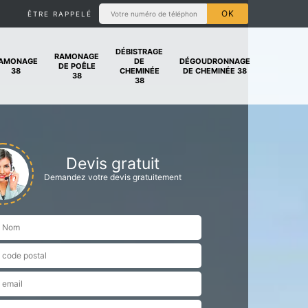
ÊTRE RAPPELÉ
DÉBISTRAGE
RAMONAGE
AMONAGE
DE
DÉGOUDRONNAGE
DE POÊLE
38
CHEMINÉE
DE CHEMINÉE 38
38
38
Devis gratuit
Demandez votre devis gratuitement