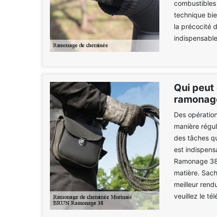
combustibles 
technique bi
la précocité 
indispensable
Qui peut 
ramonage
Des opération
manière régul
des tâches qu
est indispens
Ramonage 38 
matière. Sach
meilleur rend
veuillez le t