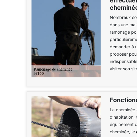
effectue
cheminée
Nombreux sont
dans une maiso
ramonage pou
particulièrem
demander à u
proposer pour
indispensables
visiter son s
Fonction
La cheminée e
d’habitation.
équipement de
cheminée, le g