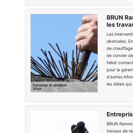
BRUN Ram
les trav
Les intervent
obstruées. En
de chauffage 
de convier de
falloir conta
pour la garan
d'autres infor
les délais qui
Entrepri
BRUN Ramonag
travaux de ra