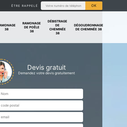
ÊTRE RAPPELÉ
DÉBISTRAGE
RAMONAGE
AMONAGE
DE
DÉGOUDRONNAGE
DE POÊLE
38
CHEMINÉE
DE CHEMINÉE 38
38
38
Devis gratuit
Demandez votre devis gratuitement