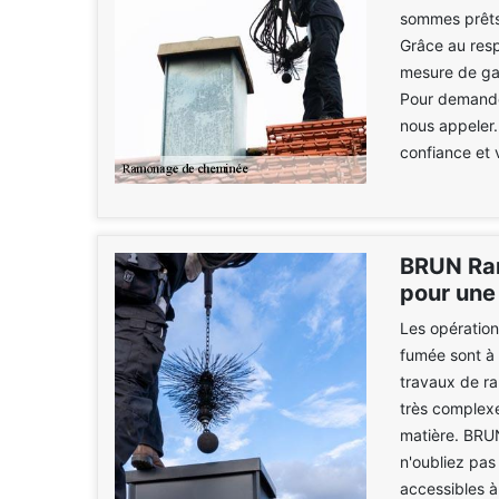
sommes prêts 
Grâce au resp
mesure de gar
Pour demander
nous appeler.
confiance et v
BRUN Ram
pour une
Les opération
fumée sont à e
travaux de r
très complexe
matière. BRU
n'oubliez pas 
accessibles à