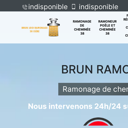
indisponible
indisponible
RÉ
RAMONAGE
RAMONEUR
DE
POÊLE ET
C
CHEMINÉE
CHEMINÉE
38
38
C
BRUN RAM
Ramonage de chem
Nous intervenons 24h/24 su