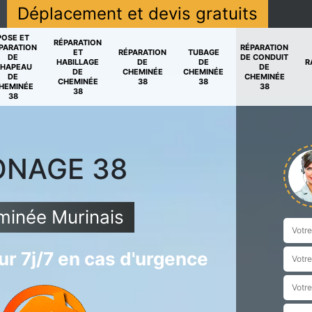
Déplacement et devis gratuits
POSE ET
RÉPARATION
PARATION
RÉPARATION
ET
RÉPARATION
TUBAGE
DE
DE CONDUIT
HABILLAGE
DE
DE
R
HAPEAU
DE
DE
CHEMINÉE
CHEMINÉE
DE
CHEMINÉE
CHEMINÉE
38
38
HEMINÉE
38
38
38
ONAGE 38
inée Murinais
r 7j/7 en cas d'urgence