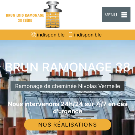
MENU
indisponible
indisponible
BRUN RAMONAGE 38
Ramonage de cheminée Nivolas Vermelle
Nous intervenons 24h/24 sur 7j/7 en cas
d'urgence
NOS RÉALISATIONS