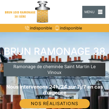
MENU
indisponible
indisponible
BRUN RAMONAGE 38
Ramonage de cheminée Saint Martin Le
Vinoux
Nous intervenons 24h/24 sur 7j/7 en cas
d'urgence
NOS RÉALISATIONS