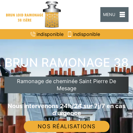
MENU
indisponible
indisponible
BRUN RAMONAGE 38
Ramonage de cheminée Saint Pierre De
Mesage
Nous intervenons 24h/24 sur 7j/7 en cas
d'urgence
NOS RÉALISATIONS