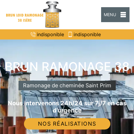
MENU
indisponible
indisponible
BRUN RAMONAGE 38
Ramonage de cheminée Saint Prim
Nous intervenons 24h/24 sur 7j/7 en cas
d'urgence
NOS RÉALISATIONS