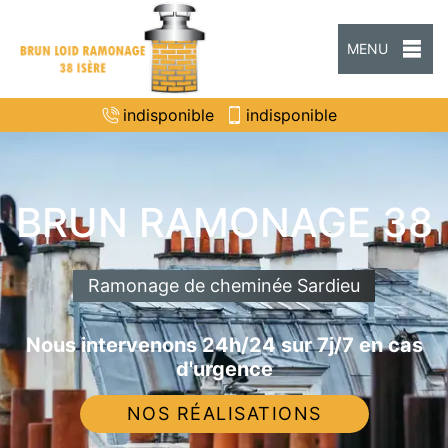
MENU
indisponible
indisponible
BRUN RAMONAGE 38
Ramonage de cheminée Sardieu
Nous intervenons 24h/24 sur 7j/7 en cas
d'urgence
NOS RÉALISATIONS