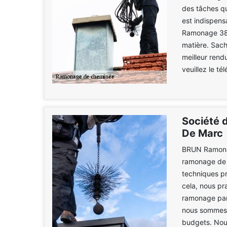
des tâches qu
est indispens
Ramonage 38 
matière. Sach
meilleur rend
veuillez le t
Société 
De Marc
BRUN Ramonag
ramonage de 
techniques pr
cela, nous pr
ramonage par 
nous sommes 
budgets. Nous