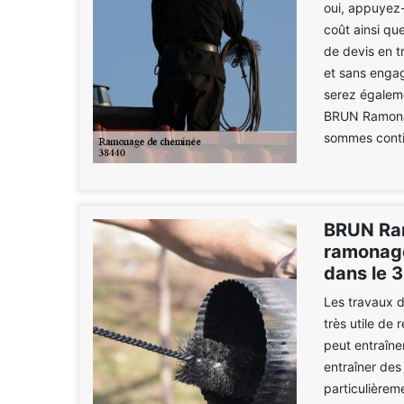
oui, appuyez-
coût ainsi qu
de devis en 
et sans engag
serez égaleme
BRUN Ramonag
sommes contin
BRUN Ram
ramonage
dans le 
Les travaux d
très utile de 
peut entraîne
entraîner des
particulièreme