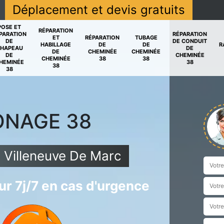
Déplacement et devis gratuits
POSE ET
RÉPARATION
PARATION
RÉPARATION
ET
RÉPARATION
TUBAGE
DE
DE CONDUIT
HABILLAGE
DE
DE
R
HAPEAU
DE
DE
CHEMINÉE
CHEMINÉE
DE
CHEMINÉE
CHEMINÉE
38
38
HEMINÉE
38
38
38
ONAGE 38
Villeneuve De Marc
r 7j/7 en cas d'urgence