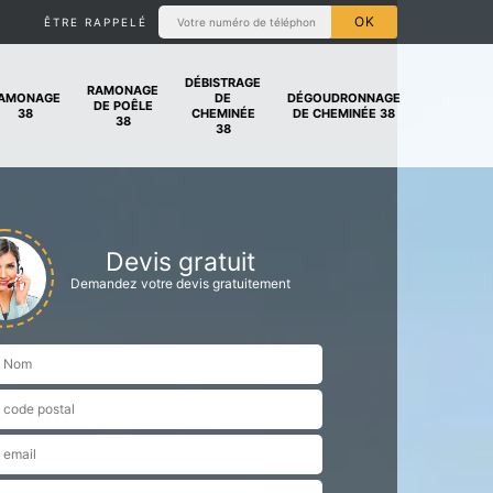
ÊTRE RAPPELÉ
DÉBISTRAGE
RAMONAGE
AMONAGE
DE
DÉGOUDRONNAGE
DE POÊLE
38
CHEMINÉE
DE CHEMINÉE 38
38
38
Devis gratuit
Demandez votre devis gratuitement