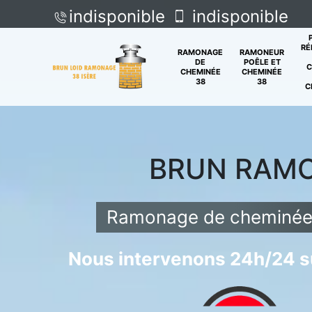
indisponible
indisponible
RÉ
RAMONAGE
RAMONEUR
DE
POÊLE ET
C
CHEMINÉE
CHEMINÉE
38
38
C
BRUN RAM
Ramonage de cheminée 
Nous intervenons 24h/24 su