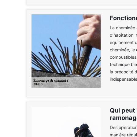
Fonction
La cheminée e
d’habitation.
équipement de
cheminée, le g
combustibles 
technique bi
la précocité 
indispensable
Qui peut 
ramonage
Des opération
manière régul