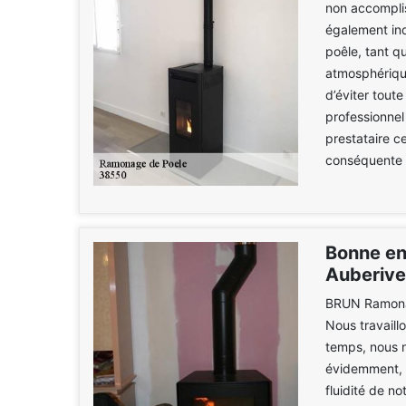
non accomplis
également ind
poêle, tant qu
atmosphérique
d’éviter tout
professionnel
prestataire c
conséquente à
Bonne en
Auberive
BRUN Ramonag
Nous travaill
temps, nous n
évidemment, n
fluidité de n