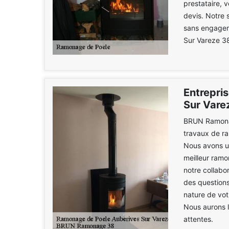
prestataire, 
devis. Notre 
sans engagem
Sur Vareze 3
Entrepri
Sur Vare
BRUN Ramonag
travaux de r
Nous avons un
meilleur ramo
notre collabo
des questions
nature de vot
Nous aurons l
attentes.