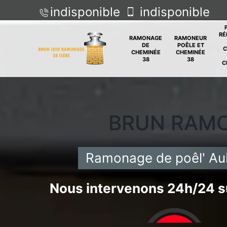
indisponible
indisponible
RÉ
RAMONAGE
RAMONEUR
DE
POÊLE ET
C
CHEMINÉE
CHEMINÉE
38
38
C
BRUN RAM
Ramonage de poêl' Au
Nous intervenons 24h/24 su