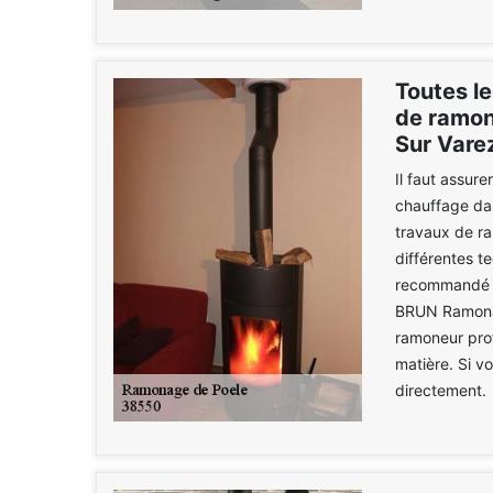
Toutes le
de ramon
Sur Vare
Il faut assur
chauffage dans
travaux de r
différentes t
recommandé de
BRUN Ramonag
ramoneur prof
matière. Si v
directement.