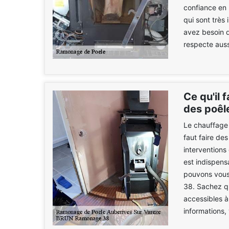
confiance en
qui sont très 
avez besoin d'
respecte aussi
Ce qu'il 
des poêl
Le chauffage n
faut faire de
interventions
est indispens
pouvons vous
38. Sachez qu
accessibles à
informations,