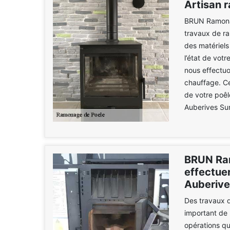
Artisan 
BRUN Ramonag
travaux de r
des matériels
l’état de votr
nous effectuo
chauffage. Ce
de votre poêl
Auberives Sur
BRUN Ra
effectue
Auberive
Des travaux d'
important de 
opérations qui