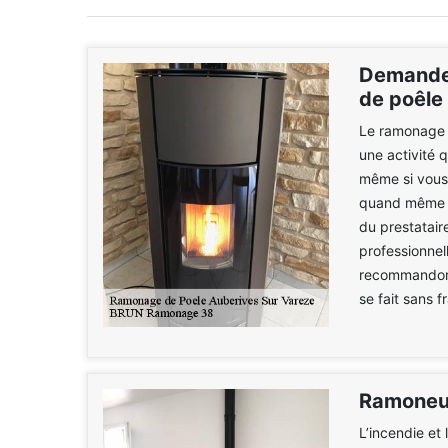
Demander
de poêle
Le ramonage de
une activité 
même si vous
quand même di
du prestatair
professionnel
recommandons
se fait sans 
Ramoneur
L’incendie et 