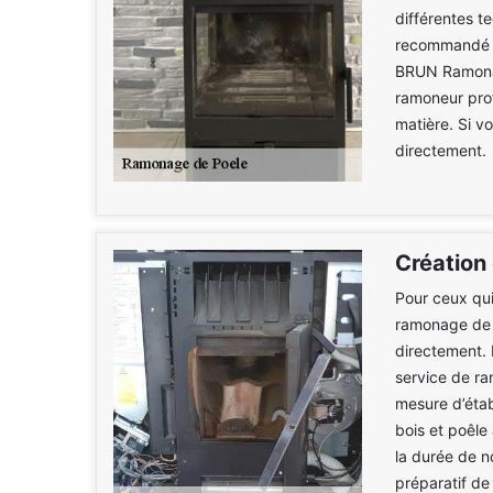
différentes t
recommandé de
BRUN Ramonag
ramoneur prof
matière. Si v
directement.
Création
Pour ceux qui
ramonage de p
directement. 
service de r
mesure d’étab
bois et poêle 
la durée de n
préparatif de 