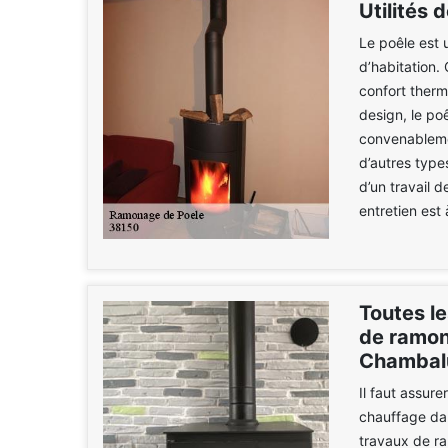
Utilités 
Le poêle est u
d’habitation. 
confort therm
design, le poê
convenableme
d’autres type
d’un travail 
entretien est 
Toutes le
de ramon
Chambal
Il faut assur
chauffage dans
travaux de r