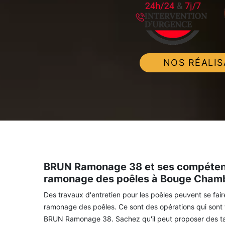
NOS RÉALIS
BRUN Ramonage 38 et ses compétence
ramonage des poêles à Bouge Cham
Des travaux d'entretien pour les poêles peuvent se faire.
ramonage des poêles. Ce sont des opérations qui sont tr
BRUN Ramonage 38. Sachez qu'il peut proposer des tarif