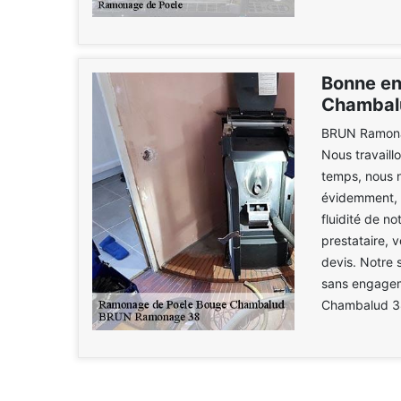
Bonne en
Chambal
BRUN Ramonag
Nous travaill
temps, nous n
évidemment, n
fluidité de n
prestataire, 
devis. Notre 
sans engagem
Chambalud 3