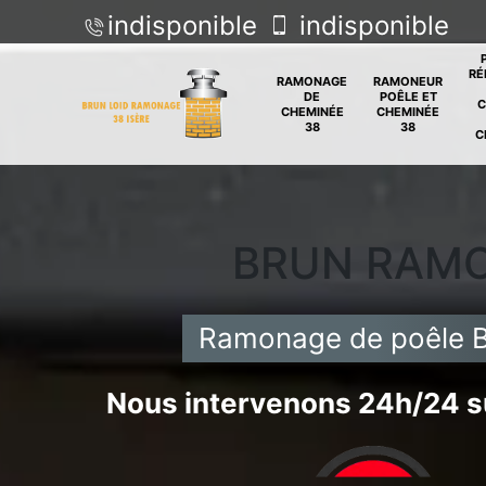
indisponible
indisponible
RÉ
RAMONAGE
RAMONEUR
DE
POÊLE ET
C
CHEMINÉE
CHEMINÉE
38
38
C
BRUN RAM
Ramonage de poêle 
Nous intervenons 24h/24 su