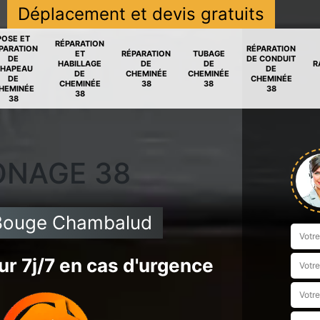
Déplacement et devis gratuits
POSE ET
RÉPARATION
PARATION
RÉPARATION
ET
RÉPARATION
TUBAGE
DE
DE CONDUIT
HABILLAGE
DE
DE
R
HAPEAU
DE
DE
CHEMINÉE
CHEMINÉE
DE
CHEMINÉE
CHEMINÉE
38
38
HEMINÉE
38
38
38
ONAGE 38
Bouge Chambalud
r 7j/7 en cas d'urgence