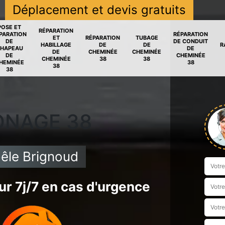
Déplacement et devis gratuits
POSE ET
RÉPARATION
PARATION
RÉPARATION
ET
RÉPARATION
TUBAGE
DE
DE CONDUIT
HABILLAGE
DE
DE
R
HAPEAU
DE
DE
CHEMINÉE
CHEMINÉE
DE
CHEMINÉE
CHEMINÉE
38
38
HEMINÉE
38
38
38
ONAGE 38
êle Brignoud
r 7j/7 en cas d'urgence