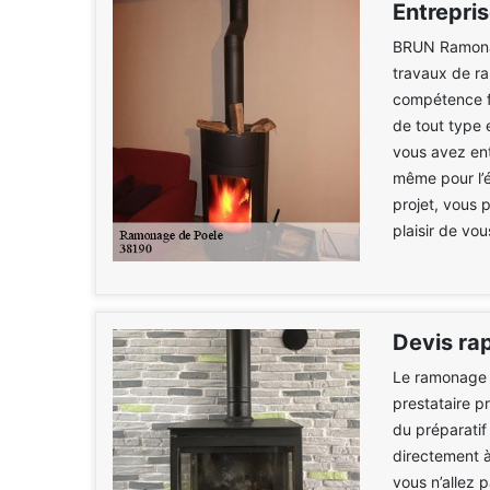
Entrepri
BRUN Ramonag
travaux de r
compétence fi
de tout type 
vous avez ent
même pour l’é
projet, vous 
plaisir de vo
Devis ra
Le ramonage d
prestataire p
du préparati
directement 
vous n’allez 