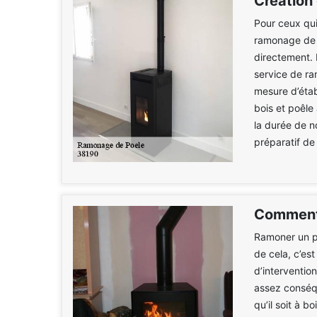
Création
Pour ceux qui
ramonage de p
directement. 
service de r
mesure d’étab
bois et poêle 
la durée de n
préparatif de 
Comment 
Ramoner un po
de cela, c’est
d’interventio
assez conséqu
qu’il soit à 