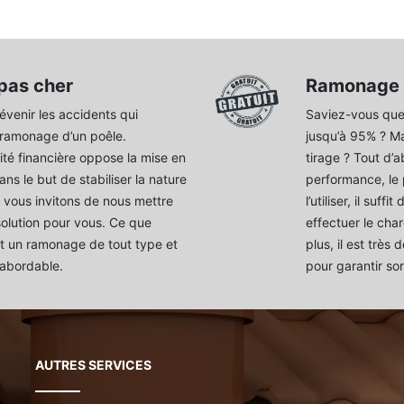
pas cher
Ramonage d
évenir les accidents qui
Saviez-vous que 
 ramonage d’un poêle.
jusqu’à 95% ? M
ité financière oppose la mise en
tirage ? Tout d’a
s le but de stabiliser la nature
performance, le 
 vous invitons de nous mettre
l’utiliser, il suf
olution pour vous. Ce que
effectuer le ch
 un ramonage de tout type et
plus, il est très
 abordable.
pour garantir so
AUTRES SERVICES