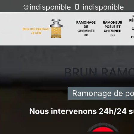
indisponible
indisponible
RÉ
RAMONAGE
RAMONEUR
DE
POÊLE ET
C
CHEMINÉE
CHEMINÉE
38
38
C
BRUN RAM
Ramonage de po
Nous intervenons 24h/24 su