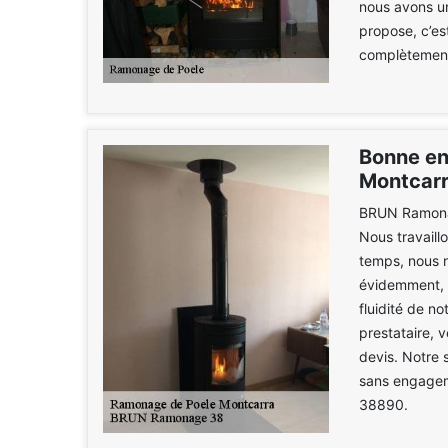
nous avons u
propose, c’es
complètement
Bonne en
Montcar
BRUN Ramonag
Nous travaill
temps, nous n
évidemment, n
fluidité de n
prestataire, 
devis. Notre 
sans engagem
38890.