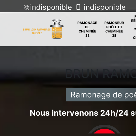
indisponible
indisponible
RÉ
RAMONAGE
RAMONEUR
DE
POÊLE ET
C
CHEMINÉE
CHEMINÉE
38
38
C
BRUN RAM
Ramonage de poê
Nous intervenons 24h/24 su