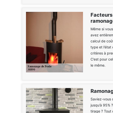
Facteurs 
ramonage
Même si vous
avez entièrem
calcul de coû
type et l’état
critères à pr
C’est pour ce
le même.
Ramonage
Saviez-vous q
jusqu’à 95% ?
tirage ? Tout 