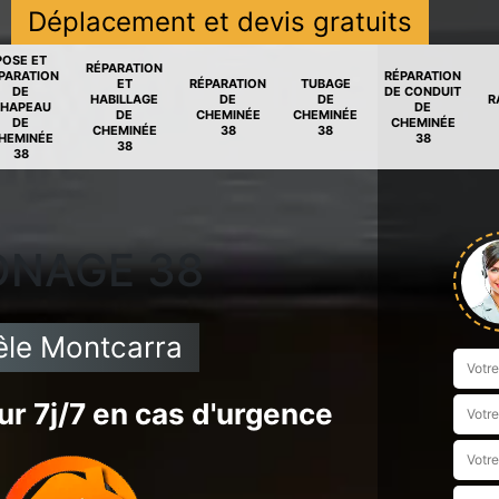
Déplacement et devis gratuits
POSE ET
RÉPARATION
PARATION
RÉPARATION
ET
RÉPARATION
TUBAGE
DE
DE CONDUIT
HABILLAGE
DE
DE
R
HAPEAU
DE
DE
CHEMINÉE
CHEMINÉE
DE
CHEMINÉE
CHEMINÉE
38
38
HEMINÉE
38
38
38
ONAGE 38
le Montcarra
r 7j/7 en cas d'urgence