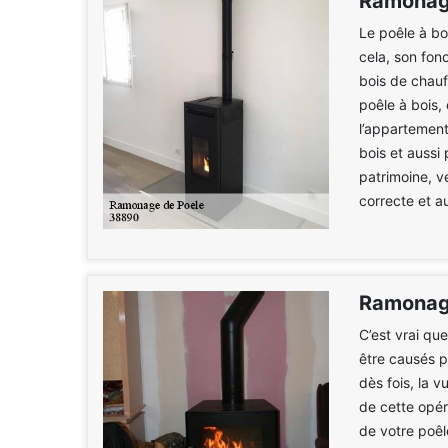
Ramonage
Le poêle à bo
cela, son fon
bois de chauf
poêle à bois, 
l’appartement
bois et aussi 
patrimoine, v
correcte et a
Ramonage
C’est vrai qu
être causés 
dès fois, la 
de cette opér
de votre poêl