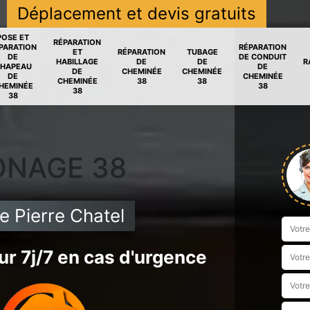
Déplacement et devis gratuits
POSE ET
RÉPARATION
PARATION
RÉPARATION
ET
RÉPARATION
TUBAGE
DE
DE CONDUIT
HABILLAGE
DE
DE
R
HAPEAU
DE
DE
CHEMINÉE
CHEMINÉE
DE
CHEMINÉE
CHEMINÉE
38
38
HEMINÉE
38
38
38
ONAGE 38
 Pierre Chatel
r 7j/7 en cas d'urgence