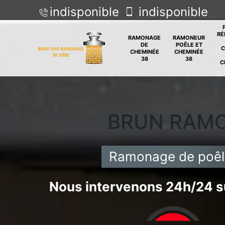
indisponible
indisponible
RÉ
RAMONAGE
RAMONEUR
DE
POÊLE ET
C
CHEMINÉE
CHEMINÉE
38
38
C
BRUN RAM
Ramonage de poêle
Nous intervenons 24h/24 su