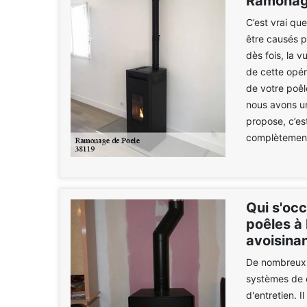
Ramonage
C’est vrai qu
être causés 
dès fois, la 
de cette opér
de votre poêl
nous avons u
propose, c’es
complètement
Qui s'oc
poêles à 
avoisina
De nombreux 
systèmes de c
d'entretien. 