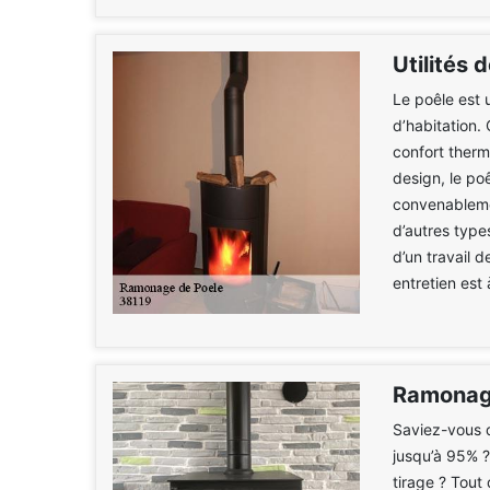
Utilités 
Le poêle est u
d’habitation. 
confort therm
design, le poê
convenableme
d’autres type
d’un travail 
entretien est 
Ramonage
Saviez-vous q
jusqu’à 95% ?
tirage ? Tout 