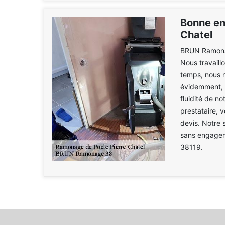
Bonne en
Chatel
BRUN Ramonag
Nous travaill
temps, nous n
évidemment, n
fluidité de n
prestataire, 
devis. Notre 
sans engageme
38119.