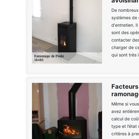
avoisina
De nombreux 
systèmes de c
d'entretien. 
sont des opéra
contacter de
charger de ce
qui sont très 
Facteurs 
ramonage
Même si vous
avez entièrem
calcul de coû
type et l’état
critères à pr