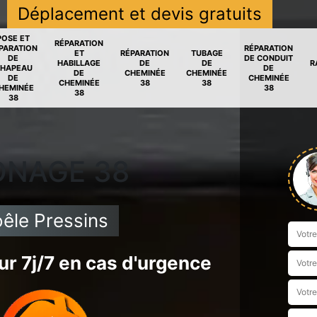
Déplacement et devis gratuits
POSE ET
RÉPARATION
PARATION
RÉPARATION
ET
RÉPARATION
TUBAGE
DE
DE CONDUIT
HABILLAGE
DE
DE
R
HAPEAU
DE
DE
CHEMINÉE
CHEMINÉE
DE
CHEMINÉE
CHEMINÉE
38
38
HEMINÉE
38
38
38
ONAGE 38
êle Pressins
r 7j/7 en cas d'urgence