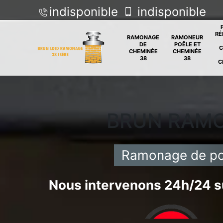
indisponible
indisponible
RÉ
RAMONAGE
RAMONEUR
DE
POÊLE ET
C
CHEMINÉE
CHEMINÉE
38
38
C
BRUN RAM
Ramonage de po
Nous intervenons 24h/24 su