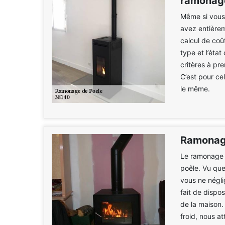
ramonage
Même si vous
avez entièrem
calcul de coû
type et l’état
critères à pr
C’est pour ce
le même.
Ramonag
Le ramonage e
poêle. Vu que 
vous ne négli
fait de dispo
de la maison.
froid, nous at