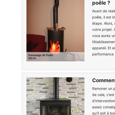
poêle ?
Avant de réal
poêle, il est 
étape. Alors,
votre projet.
vous aurez un
l’établisseme
appareil. Et 
performance 
Comment 
Ramoner un po
de cela, c’est
d’interventio
assez conséqu
qu’il soit à 