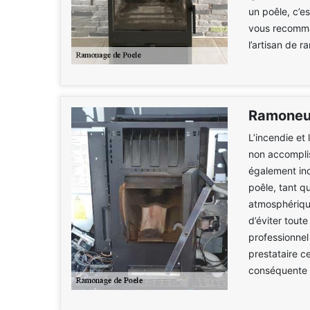
un poêle, c’e
vous recomma
l’artisan de 
Ramoneur
L’incendie et 
non accomplis
également ind
poêle, tant qu
atmosphérique
d’éviter tout
professionnel
prestataire c
conséquente à