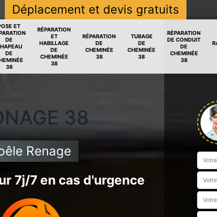
Déplacement et devis gratuits
POSE ET
RÉPARATION
PARATION
RÉPARATION
ET
RÉPARATION
TUBAGE
DE
DE CONDUIT
HABILLAGE
DE
DE
R
HAPEAU
DE
DE
CHEMINÉE
CHEMINÉE
DE
CHEMINÉE
CHEMINÉE
38
38
HEMINÉE
38
38
38
ONAGE 38
oêle Renage
r 7j/7 en cas d'urgence