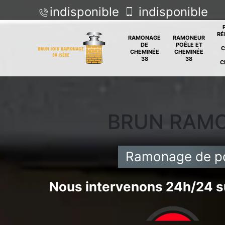
indisponible
indisponible
RÉ
RAMONAGE
RAMONEUR
DE
POÊLE ET
C
CHEMINÉE
CHEMINÉE
38
38
C
BRUN RAM
Ramonage de p
Nous intervenons 24h/24 su