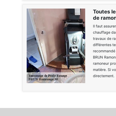
Toutes le
de ramon
Il faut assur
chauffage dans
travaux de r
différentes t
recommandé de
BRUN Ramonag
ramoneur prof
matière. Si v
directement.