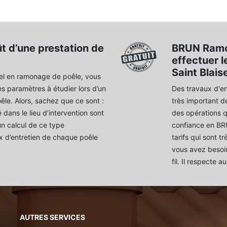
ût d’une prestation de
BRUN Ramo
effectuer 
Saint Blais
el en ramonage de poêle, vous
es paramètres à étudier lors d’un
Des travaux d'ent
le. Alors, sachez que ce sont :
très important d
té dans le lieu d’intervention sont
des opérations qu
un calcul de ce type
confiance en BR
rix d’entretien de chaque poêle
tarifs qui sont t
vous avez besoin
fil. Il respecte a
AUTRES SERVICES