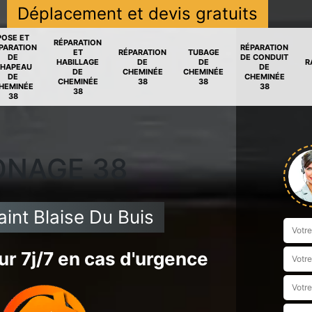
Déplacement et devis gratuits
POSE ET
RÉPARATION
PARATION
RÉPARATION
ET
RÉPARATION
TUBAGE
DE
DE CONDUIT
HABILLAGE
DE
DE
R
HAPEAU
DE
DE
CHEMINÉE
CHEMINÉE
DE
CHEMINÉE
CHEMINÉE
38
38
HEMINÉE
38
38
38
ONAGE 38
nt Blaise Du Buis
r 7j/7 en cas d'urgence